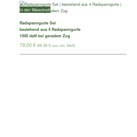
In den Warenkorb
Radspanngurte Set
bestehend aus 4 Radspanngurte
1500 daN bei geradem Zug
79,00
€
66,39
€
(
netto)