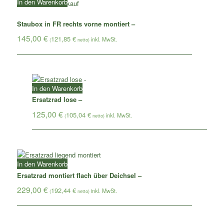
In den Warenkorb
Staubox in FR rechts vorne montiert –
145,00
€
121,85
€
(
netto)
In den Warenkorb
Ersatzrad lose –
125,00
€
105,04
€
(
netto)
In den Warenkorb
Ersatzrad montiert flach über Deichsel –
229,00
€
192,44
€
(
netto)