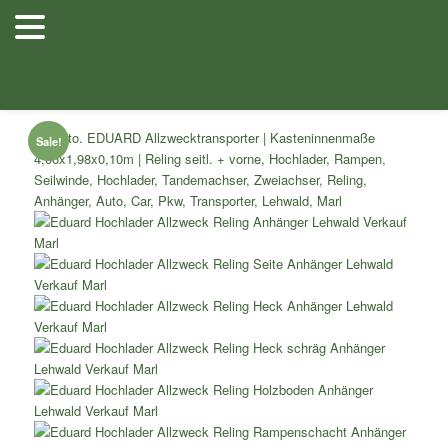
Zum
Herzlich
Inhalt
Willkommen
Anhänger
Anhänger
Shop
/
Autotransporter
/
Autotransporter nicht kippbar
/ 2,7to.
wechseln
Stellenangebote
Planenfarben
Ersatz
bei Lehwald
Verkauf
Verleih
EDUARD Allzwecktransporter Kasteninnenmaße 4,06×1,98×0,10m
Reling seitl. + vorne
Anhänger
Sale!