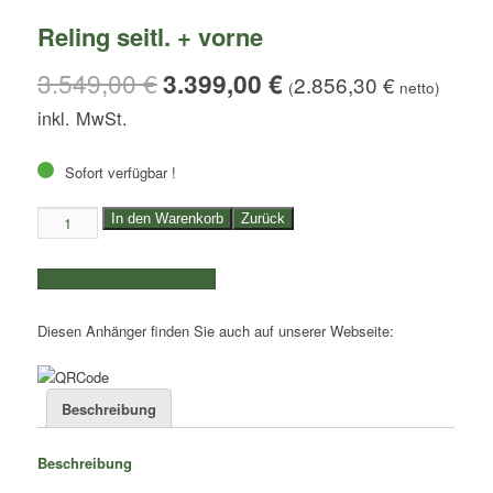
Reling seitl. + vorne
3.549,00
€
3.399,00
€
2.856,30
€
(
netto)
Sofort verfügbar !
2,7to.
In den Warenkorb
Zurück
EDUARD
Allzwecktransporter
weitere Produkte auswählen
|
Kasteninnenmaße
Diesen Anhänger finden Sie auch auf unserer Webseite:
4,06x1,98x0,10m
|
Reling
seitl.
Beschreibung
+
vorne
Beschreibung
Menge