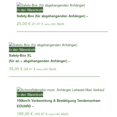
In den Warenkorb
Safety-Box (für abgehangenden Anhänger) –
25,00
€
21,01
€
(
netto)
In den Warenkorb
Safety-Box XL
(für an + abgehangenden Anhänger) –
35,00
€
29,41
€
(
netto)
In den Warenkorb
100km/h Vorbereitung & Bestätigung Tandemachser
EDUARD –
195,00
€
163,87
€
(
netto)