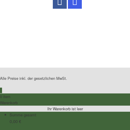
No Caption
No Caption
No Caption
No Caption
No Caption
No Caption
No Caption
No Caption
No Caption
Alle Preise inkl. der gesetzlichen MwSt.
0
0 item
Warenkorb
Ihr Warenkorb ist leer
Summe gesamt
0,00
€