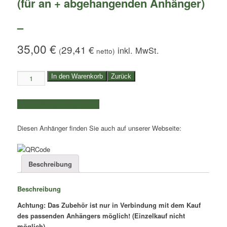
(für an + abgehangenden Anhänger)
–
35,00
€
29,41
€
(
netto)
Safety-
In den Warenkorb
Zurück
Box
XL
weitere Produkte auswählen
|
(für
Diesen Anhänger finden Sie auch auf unserer Webseite:
an
+
abgehangenden
Anhänger)
Beschreibung
-
Menge
Beschreibung
Achtung: Das Zubehör ist nur in Verbindung mit dem Kauf
des passenden Anhängers möglich! (Einzelkauf nicht
möglich)