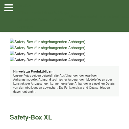
Zum
Herzlich
Inhalt
Willkommen
Anhänger
Anhänger
Shop
/
Ersatzteile
/
Ladungssicherung,
wechseln
Stellenangebote
Planenfarben
Ersatz
bei Lehwald
Verkauf
Verleih
Diebstahlsicherungen
/ Safety-Box XL (für an + abgehangenden
Anhänger
Anhänger) –
Hinweis zu Produktbildern
Unsere Fotos zeigen beispielhafte Ausführungen der jeweiligen
Anhängermodelle. Aufgrund technischer Änderungen, Modellpflegen oder
konstruktiver Anpassungen können gelieferte Anhänger in einzelnen Details
von den Abbildungen abweichen. Die Funktionalität und Qualität bleiben
davon unberührt.
Safety-Box XL