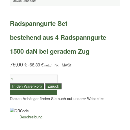
davon unberührt.
Radspanngurte Set
bestehend aus 4 Radspanngurte
1500 daN bei geradem Zug
79,00
€
66,39
€
(
netto)
Radspanngurte
Set
In den Warenkorb
Zurück
|
weitere Produkte auswählen
bestehend
Diesen Anhänger finden Sie auch auf unserer Webseite:
aus
4
Radspanngurte
Beschreibung
|
1500