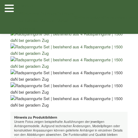
Zum
Herzlich
Inhalt
Willkommen
Anhänger
Anhänger
/
/ Radspanngurte Set bestehend aus 4
Shop
Zubehör
wechseln
Stellenangebote
Planenfarben
Ersatz
bei Lehwald
Verkauf
Verleih
Radspanngurte 1500 daN bei geradem Zug
Anhänger
Hinweis zu Produktbildern
Unsere Fotos zeigen beispielhafte Ausführungen der jeweiligen
Anhängermodelle. Aufgrund technischer Änderungen, Modellpflegen oder
konstruktiver Anpassungen können gelieferte Anhänger in einzelnen Details
von den Abbildungen abweichen. Die Funktionalität und Qualität bleiben