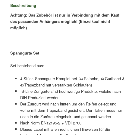
daN
Beschreibung
bei
Achtung: Das Zubehör ist nur in Verbindung mit dem Kauf
geradem
des passenden Anhängers möglich! (Einzelkauf nicht
Zug
möglich)
Menge
Spanngurte Set
Set bestehend aus:
4 Stück Spanngurte Komplettset (4xRatsche, 4xGurtband &
4xTrapezband mit verstärkten Schlaufen)
S-Line Zurrgurte sind hochwertige Produkte, welche nach
DIN Produziert werden.
Der Zurrgurt wird nach hinten um den Reifen gelegt und
vorne mit dem Trapezband gesichert. Der Haken muss nur
noch in die Zurösen eingehakt und gespannt werden
Nach Norm EN12195-2 + VDI 2700
Blaues Label mit allen rechtlichen Hinweisen für die