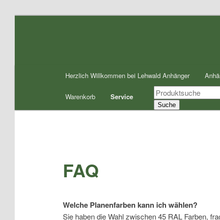
Zum
Inhalt
wechseln
Hauptmenü
Herzlich Willkommen bei Lehwald Anhänger
Anhä
Products
Warenkorb
Service
search
Suche
FAQ
Welche Planenfarben kann ich wählen?
Sie haben die Wahl zwischen 45 RAL Farben, frag