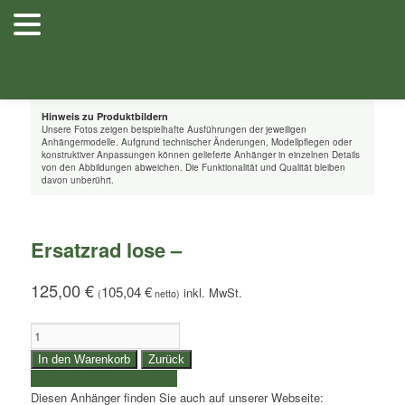
Zum
Herzlich
Inhalt
Willkommen
Anhänger
Anhänger
/
/ Ersatzrad lose –
Shop
Zubehör
wechseln
Stellenangebote
Planenfarben
Ersatz
bei Lehwald
Verkauf
Verleih
Anhänger
Hinweis zu Produktbildern
Unsere Fotos zeigen beispielhafte Ausführungen der jeweiligen
Anhängermodelle. Aufgrund technischer Änderungen, Modellpflegen oder
konstruktiver Anpassungen können gelieferte Anhänger in einzelnen Details
von den Abbildungen abweichen. Die Funktionalität und Qualität bleiben
davon unberührt.
Ersatzrad lose –
125,00
€
105,04
€
(
netto)
Ersatzrad
lose
In den Warenkorb
Zurück
-
weitere Produkte auswählen
Menge
Diesen Anhänger finden Sie auch auf unserer Webseite: