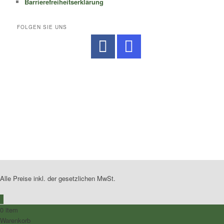
Barrierefreiheitserklärung
FOLGEN SIE UNS
No Caption
No Caption
No Caption
No Caption
No Caption
No Caption
No Caption
No Caption
No Caption
Alle Preise inkl. der gesetzlichen MwSt.
0
0 item
Warenkorb