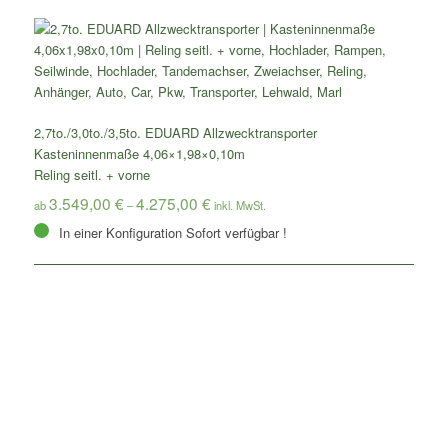
2,7to./3,0to./3,5to. EDUARD Allzwecktransporter
Kasteninnenmaße 4,06×1,98×0,10m
Reling seitl. + vorne
3.549,00
€
4.275,00
€
ab
–
In einer Konfiguration Sofort verfügbar !