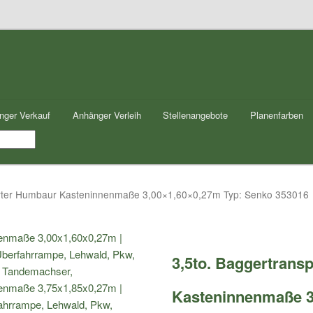
nger Verkauf
Anhänger Verleih
Stellenangebote
Planenfarben
orter Humbaur Kasteninnenmaße 3,00×1,60×0,27m Typ: Senko 353016
3,5to. Baggertrans
Kasteninnenmaße 3