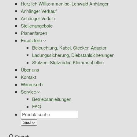
Herzlich Willkommen bei Lehwald Anhänger
Anhänger Verkauf
Anhänger Verleih
Stellenangebote
Planenfarben
Ersatzteile
Beleuchtung, Kabel, Stecker, Adapter
Ladungssicherung, Diebstahlsicherungen
Stützen, Stützräder, Klemmschellen
Über uns
Kontakt
Warenkorb
Service
Betriebsanleitungen
FAQ
Products
search
Suche
Search