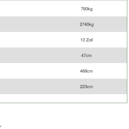
760kg
2740kg
13 Zoll
47cm
468cm
223cm
°