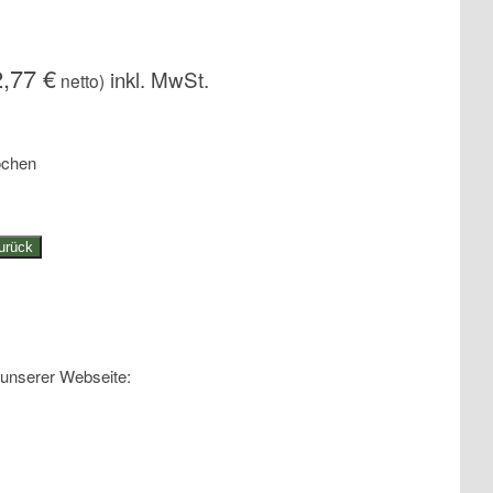
2,77
€
netto)
ochen
urück
 unserer Webseite: