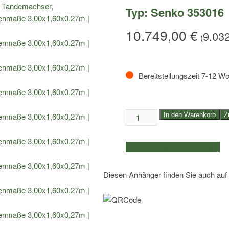
Typ: Senko 353016
10.749,00
€
9.03
(
Bereitstellungszeit 7-12 W
3,5to.
In den Warenkorb
Z
Baggertransporter
Humbaur
weitere Produkte auswählen
|
Kasteninnenmaße
Diesen Anhänger finden Sie auch auf
3,00x1,60x0,27m
|
Typ:
Senko
353016