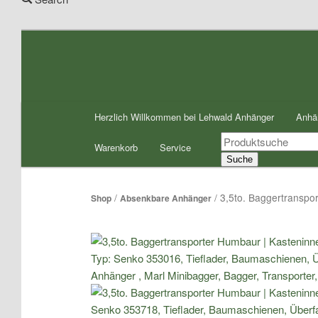
Zum
Inhalt
wechseln
Hauptmenü
Herzlich Willkommen bei Lehwald Anhänger
Anhä
Products
Warenkorb
Service
search
Suche
/
/ 3,5to. Baggertransp
Shop
Absenkbare Anhänger