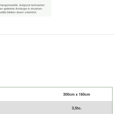
nhängermodelle. Aufgrund technischer
n gelieferte Anhänger in einzelnen
alität bleiben davon unberührt.
300cm x 160cm
3,5to.