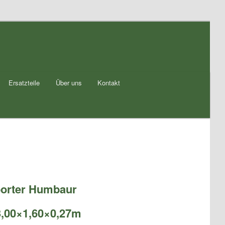
Ersatzteile
Über uns
Kontakt
porter Humbaur
,00×1,60×0,27m