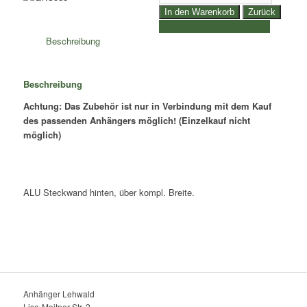
Steckwand
In den Warenkorb
Zurück
hinten
weitere Produkte auswählen
für
Beschreibung
HS
353016
-
Beschreibung
Menge
Achtung: Das Zubehör ist nur in Verbindung mit dem Kauf
des passenden Anhängers möglich! (Einzelkauf nicht
möglich)
ALU Steckwand hinten, über kompl. Breite.
Anhänger Lehwald
Lise-Meitner-Str. 2