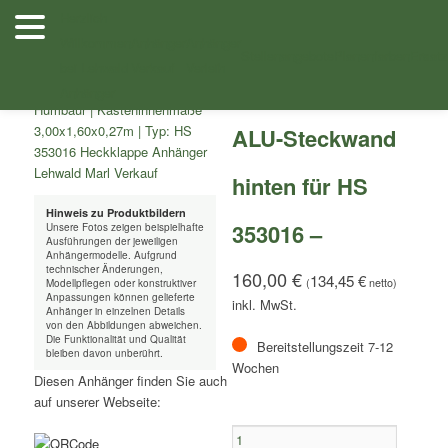
Zum
Herzlich
Inhalt
Willkommen
Anhänger
Anhänger
/
/ ALU-Steckwand hinten für HS 353016 –
Shop
Zubehör
wechseln
Stellenangebote
Planenfarben
Ersatz
bei Lehwald
Verkauf
Verleih
Anhänger
ALU-Steckwand
hinten für HS
Hinweis zu Produktbildern
353016 –
Unsere Fotos zeigen beispielhafte
Ausführungen der jeweiligen
Anhängermodelle. Aufgrund
technischer Änderungen,
160,00
€
134,45
€
(
netto)
Modellpflegen oder konstruktiver
Anpassungen können gelieferte
Anhänger in einzelnen Details
von den Abbildungen abweichen.
Die Funktionalität und Qualität
Bereitstellungszeit 7-12
bleiben davon unberührt.
Wochen
Diesen Anhänger finden Sie auch
auf unserer Webseite:
ALU-