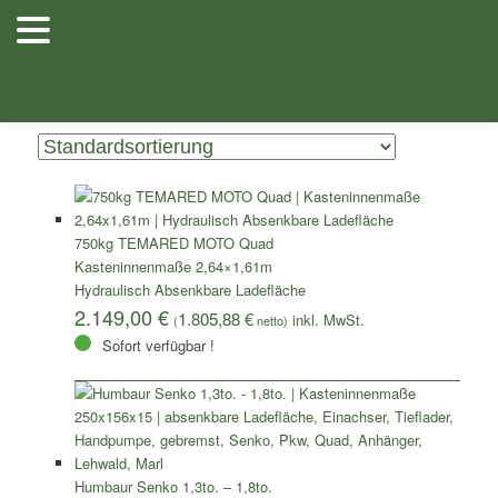
Zum
Zum
Herzlich
Inhalt
sekundären
Willkommen
Anhänger
Anhänger
/ Absenkbare Anhänger
Shop
wechseln
Inhalt
Stellenangebote
Planenfarben
Ersatz
bei Lehwald
Verkauf
Verleih
wechseln
Zeigt alle 7 Ergebnisse
Anhänger
750kg TEMARED MOTO Quad
Kasteninnenmaße 2,64×1,61m
Hydraulisch Absenkbare Ladefläche
2.149,00
€
1.805,88
€
(
netto)
Sofort verfügbar !
Humbaur Senko 1,3to. – 1,8to.