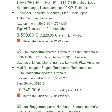
1,8to. Humbaur Kofferanh.
Kasteninnenmaße 3,10×1,76×1,80m
Typ: HKT 183117-18P / absenkbar
8.599,00
€
7.226,05
€
(
netto)
Bereitstellungszeit 7-12 Wochen
3,5to. Baggertransporter Humbaur
Kasteninnenmaße 3,00×1,60×0,27m
Typ: Senko 353016
10.749,00
€
9.032,77
€
(
netto)
Bereitstellungszeit 7-12 Wochen