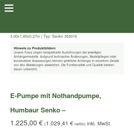
Zum
Herzlich
Inhalt
Willkommen
Anhänger
Anhänger
Shop
/
Zubehör
/ E-Pumpe mit Nothandpumpe, Humbaur Senko –
wechseln
Stellenangebote
Planenfarben
Ersatz
bei Lehwald
Verkauf
Verleih
Anhänger
Hinweis zu Produktbildern
Unsere Fotos zeigen beispielhafte Ausführungen der jeweiligen
Anhängermodelle. Aufgrund technischer Änderungen, Modellpflegen oder
konstruktiver Anpassungen können gelieferte Anhänger in einzelnen Details
von den Abbildungen abweichen. Die Funktionalität und Qualität bleiben
davon unberührt.
E-Pumpe mit Nothandpumpe,
Humbaur Senko –
1.225,00
€
1.029,41
€
(
netto)