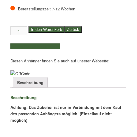
Bereitstellungszeit 7-12 Wochen
E-
In den Warenkorb
Zurück
Pumpe
mit
weitere Produkte auswählen
Nothandpumpe,
Humbaur
Diesen Anhänger finden Sie auch auf unserer Webseite:
Senko
-
Menge
Beschreibung
Beschreibung
Achtung: Das Zubehör ist nur in Verbindung mit dem Kauf
des passenden Anhängers möglich! (Einzelkauf nicht
möglich)