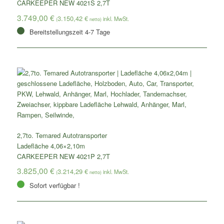
CARKEEPER NEW 4021S 2,7T
3.749,00
€
3.150,42
€
(
netto)
Bereitstellungszeit 4-7 Tage
2,7to. Temared Autotransporter
Ladefläche 4,06×2,10m
CARKEEPER NEW 4021P 2,7T
3.825,00
€
3.214,29
€
(
netto)
Sofort verfügbar !