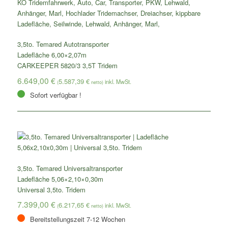
3,5to. Temared Autotransporter
Ladefläche 6,00×2,07m
CARKEEPER 5820/3 3,5T Tridem
6.649,00
€
5.587,39
€
(
netto)
Sofort verfügbar !
3,5to. Temared Universaltransporter
Ladefläche 5,06×2,10×0,30m
Universal 3,5to. Tridem
7.399,00
€
6.217,65
€
(
netto)
Bereitstellungszeit 7-12 Wochen