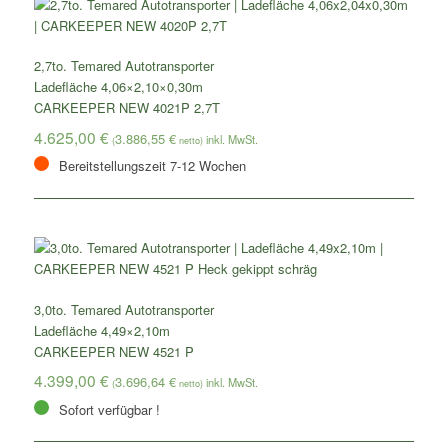
2,7to. Temared Autotransporter
Ladefläche 4,06×2,10×0,30m
CARKEEPER NEW 4021P 2,7T
4.625,00
€
3.886,55
€
(
netto)
Bereitstellungszeit 7-12 Wochen
3,0to. Temared Autotransporter
Ladefläche 4,49×2,10m
CARKEEPER NEW 4521 P
4.399,00
€
3.696,64
€
(
netto)
Sofort verfügbar !