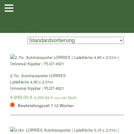
Zum
Zum
Herzlich
Inhalt
sekundären
Willkommen
Anhänger
Anhänger
Shop
/
Autotransporter
/ Autotransporter kippbare Ladefläche
wechseln
Inhalt
Stellenangebote
Planenfarben
Ersatz
bei Lehwald
Verkauf
Verleih
wechseln
Anhänger
Zeigt alle 25 Ergebnisse
2,7to. Autotransporter LORRIES
Ladefläche 4,65 x 2,01m
Universal Kippbar / PLI27-4521
4.999,00
€
4.200,84
€
(
netto)
Bereitstellungszeit 7-12 Wochen