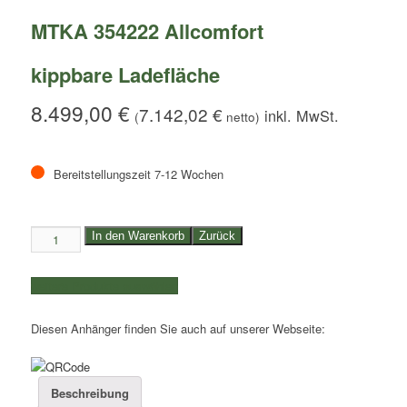
MTKA 354222 Allcomfort
kippbare Ladefläche
8.499,00
€
7.142,02
€
(
netto)
Bereitstellungszeit 7-12 Wochen
3,5to.
In den Warenkorb
Zurück
Humbaur
Universaltransporter
weitere Produkte auswählen
|
MTKA
Diesen Anhänger finden Sie auch auf unserer Webseite:
354222
Allcomfort
|
kippbare
Beschreibung
Ladefläche