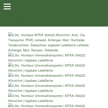
Zum
Herzlich
Inhalt
Willkommen
Anhänger
Anhänger
Shop
/
Autotransporter
/
Autotransporter kippbare
wechseln
Stellenangebote
Planenfarben
Ersatz
bei Lehwald
Verkauf
Verleih
Ladefläche
/ 3,5to. Humbaur Universaltransporter MTKA 354222
Anhänger
Allcomfort kippbare Ladefläche