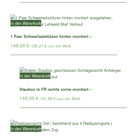
In den Warenkorb
1 Paar Schwerlaststützen hinten montiert –
149,00
€
125,21
€
(
netto)
In den Warenkorb
Staubox in FR rechts vorne montiert –
145,00
€
121,85
€
(
netto)
In den Warenkorb