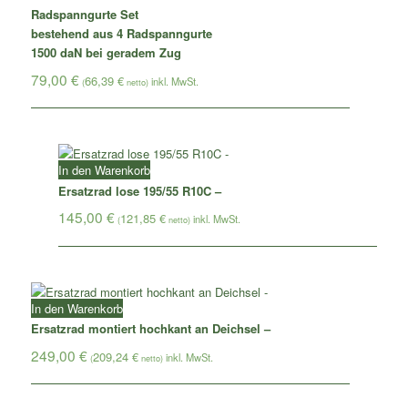
Radspanngurte Set
bestehend aus 4 Radspanngurte
1500 daN bei geradem Zug
79,00
€
66,39
€
(
netto)
In den Warenkorb
Ersatzrad lose 195/55 R10C –
145,00
€
121,85
€
(
netto)
In den Warenkorb
Ersatzrad montiert hochkant an Deichsel –
249,00
€
209,24
€
(
netto)