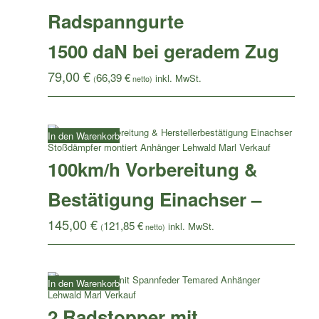
Radspanngurte
1500 daN bei geradem Zug
79,00
€
66,39
€
(
netto)
In den Warenkorb
100km/h Vorbereitung &
Bestätigung Einachser –
145,00
€
121,85
€
(
netto)
In den Warenkorb
2 Radstopper mit