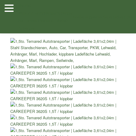
Zum
Herzlich
Inhalt
Willkommen
Anhänger
Anhänger
/
/
Shop
Autotransporter
Autotransporter kippbare
wechseln
Stellenangebote
Planenfarben
Ersatz
bei Lehwald
Verkauf
Verleih
/ 1,5to. Temared Autotransporter Ladefläche
Ladefläche
Anhänger
3,61×2,04m CARKEEPER 3620S 1,5T / kippbar