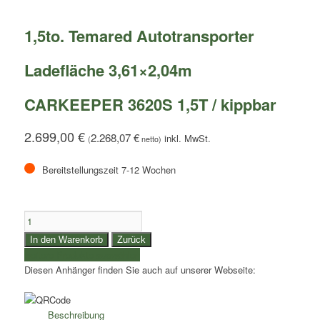
1,5to. Temared Autotransporter
Ladefläche 3,61×2,04m
CARKEEPER 3620S 1,5T / kippbar
2.699,00
€
2.268,07
€
(
netto)
Bereitstellungszeit 7-12 Wochen
1,5to.
Temared
In den Warenkorb
Zurück
Autotransporter
weitere Produkte auswählen
|
Diesen Anhänger finden Sie auch auf unserer Webseite:
Ladefläche
3,61x2,04m
|
Beschreibung