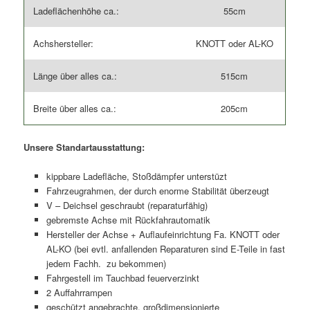
Ladeflächenhöhe ca.:
55cm
Achshersteller:
KNOTT oder AL-KO
Länge über alles ca.:
515cm
Breite über alles ca.:
205cm
Unsere Standartausstattung:
kippbare Ladefläche, Stoßdämpfer unterstüzt
Fahrzeugrahmen, der durch enorme Stabilität überzeugt
V – Deichsel geschraubt (reparaturfähig)
gebremste Achse mit Rückfahrautomatik
Hersteller der Achse + Auflaufeinrichtung Fa. KNOTT oder
AL-KO (bei evtl. anfallenden Reparaturen sind E-Teile in fast
jedem Fachh. zu bekommen)
Fahrgestell im Tauchbad feuerverzinkt
2 Auffahrrampen
geschützt angebrachte, großdimensionierte