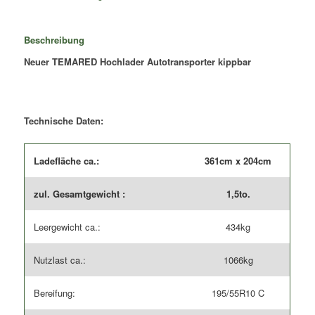
CARKEEPER
3620S
1,5T
Beschreibung
/
Neuer TEMARED Hochlader Autotransporter kippbar
kippbar
Menge
Technische Daten:
Ladefläche ca.:
361cm x 204cm
zul. Gesamtgewicht :
1,5to.
Leergewicht ca.:
434kg
Nutzlast ca.:
1066kg
Bereifung:
195/55R10 C