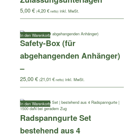
5,00
€
4,20
€
(
netto)
In den Warenkorb
Safety-Box (für
abgehangenden Anhänger)
–
25,00
€
21,01
€
(
netto)
In den Warenkorb
Radspanngurte Set
bestehend aus 4