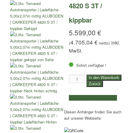
4820 S 3T /
kippbar
5.599,00
€
4.705,04
€
(
netto)
Sofort verfügbar !
3,0to.
In den Warenkorb
Temared
Zurück
Autotransporter
|
weitere Produkte auswählen
Ladefläche
5,00x2,07m
Diesen Anhänger finden Sie auch
mittig
auf unserer Webseite:
ALUBODEN
|