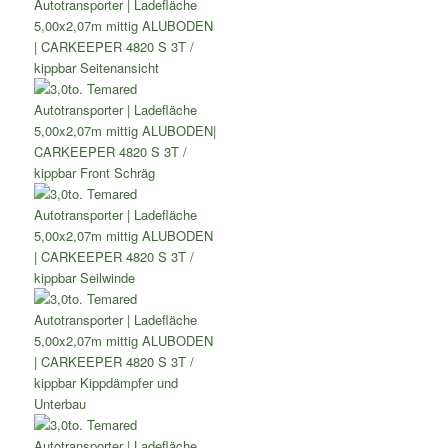
CARKEEPER
4820
S
3T
/
kippbar
Menge