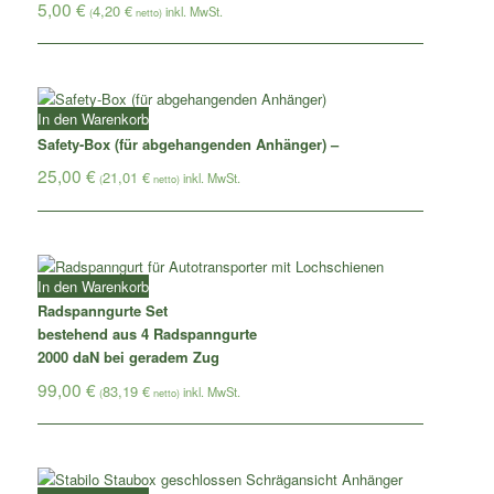
5,00
€
4,20
€
(
netto)
In den Warenkorb
Safety-Box (für abgehangenden Anhänger) –
25,00
€
21,01
€
(
netto)
In den Warenkorb
Radspanngurte Set
bestehend aus 4 Radspanngurte
2000 daN bei geradem Zug
99,00
€
83,19
€
(
netto)