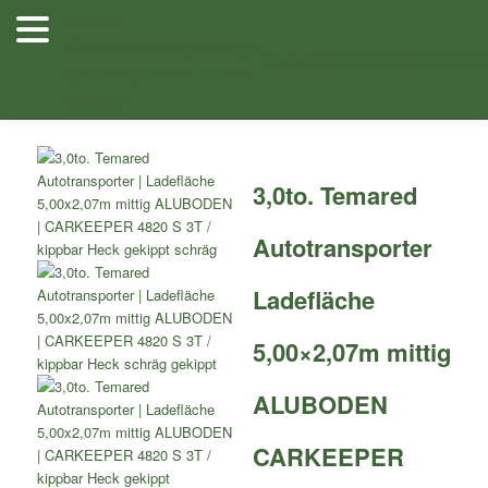
Zum
Herzlich
Inhalt
Willkommen
Anhänger
Anhänger
Shop
/
Autotransporter
/
Autotransporter kippbare
wechseln
Stellenangebote
Planenfarben
Ersatz
bei Lehwald
Verkauf
Verleih
Ladefläche
/ 3,0to. Temared Autotransporter Ladefläche 5,00×2,07m
Anhänger
mittig ALUBODEN CARKEEPER 4820 S 3T / kippbar
3,0to. Temared
Autotransporter
Ladefläche
5,00×2,07m mittig
ALUBODEN
CARKEEPER