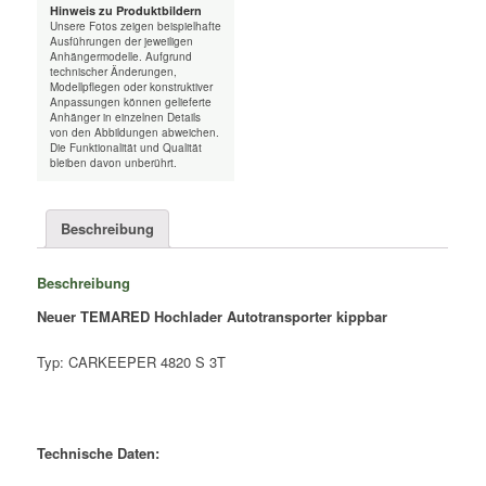
Hinweis zu Produktbildern
Unsere Fotos zeigen beispielhafte
Ausführungen der jeweiligen
Anhängermodelle. Aufgrund
technischer Änderungen,
Modellpflegen oder konstruktiver
Anpassungen können gelieferte
Anhänger in einzelnen Details
von den Abbildungen abweichen.
Die Funktionalität und Qualität
bleiben davon unberührt.
Beschreibung
Beschreibung
Neuer TEMARED Hochlader Autotransporter kippbar
Typ: CARKEEPER 4820 S 3T
Technische Daten: