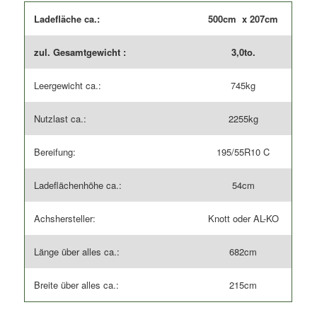
Ladefläche ca.:
500cm x 207cm
zul. Gesamtgewicht :
3,0to.
Leergewicht ca.:
745kg
Nutzlast ca.:
2255kg
Bereifung:
195/55R10 C
Ladeflächenhöhe ca.:
54cm
Achshersteller:
Knott oder AL-KO
Länge über alles ca.:
682cm
Breite über alles ca.:
215cm