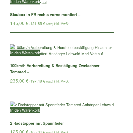
In den Warenkorb
Staubox in FR rechts vorne montiert –
145,00
€
121,85
€
(
netto)
In den Warenkorb
100km/h Vorbereitung & Bestätigung Zweiachser
Temared –
235,00
€
197,48
€
(
netto)
In den Warenkorb
2 Radstopper mit Spannfeder
125,00
€
105,04
€
(
netto)