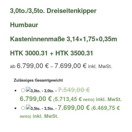
3,0to./3,5to. Dreiseitenkipper
Humbaur
Kasteninnenmaße 3,14×1,75×0,35m
HTK 3000.31 + HTK 3500.31
6.799,00
€
7.699,00
€
ab
–
Zulässiges Gesamtgewicht
7.549,00
€
-
3,0to.
-
6.799,00
€
5.713,45
€
(
netto)
7.699,00
€
6.469,75
€
-
3,5to.
-
(
netto)