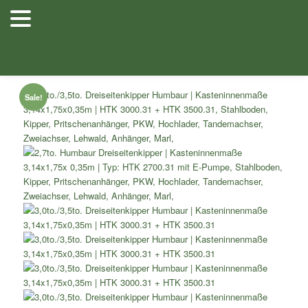
Zum
Herzlich
Inhalt
Willkommen
Anhänger
Anhänger
Shop
/
Kipper
/
Zwei- Dreiachskipper
/ 3,0to./3,5to. Dreiseitenkipper
wechseln
Stellenangebote
Planenfarben
Ersatz
bei Lehwald
Verkauf
Verleih
Humbaur Kasteninnenmaße 3,14×1,75×0,35m HTK 3000.31 + HTK
3500.31
Anhänger
Sale!