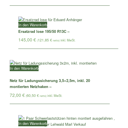
In den Warenkorb
Ersatzrad lose 195/50 R13C –
145,00
€
121,85
€
(
netto)
In den Warenkorb
Netz für Ladungssicherung 3,5×2,5m, inkl. 20
montierten Netzhaken –
72,00
€
60,50
€
(
netto)
In den Warenkorb