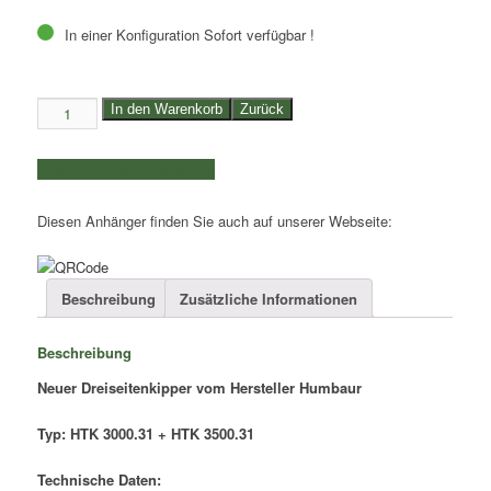
In einer Konfiguration Sofort verfügbar !
3,0to./3,5to.
In den Warenkorb
Zurück
Dreiseitenkipper
Humbaur
weitere Produkte auswählen
|
Kasteninnenmaße
Diesen Anhänger finden Sie auch auf unserer Webseite:
3,14x1,75x0,35m
|
HTK
3000.31
Beschreibung
Zusätzliche Informationen
+
HTK
Beschreibung
3500.31
Menge
Neuer Dreiseitenkipper vom Hersteller Humbaur
Typ: HTK 3000.31 + HTK 3500.31
Technische Daten: