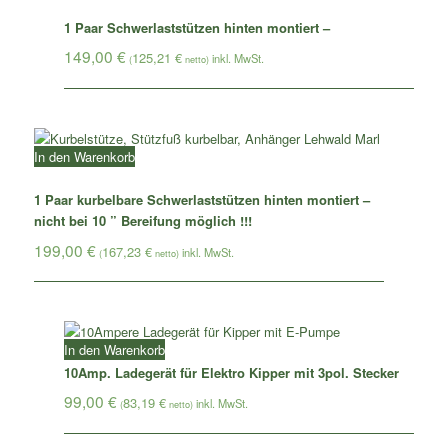
1 Paar Schwerlaststützen hinten montiert –
149,00
€
125,21
€
(
netto)
In den Warenkorb
1 Paar kurbelbare Schwerlaststützen hinten montiert –
nicht bei 10 ” Bereifung möglich !!!
199,00
€
167,23
€
(
netto)
In den Warenkorb
10Amp. Ladegerät für Elektro Kipper mit 3pol. Stecker
99,00
€
83,19
€
(
netto)