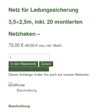
Netz für Ladungssicherung
3,5×2,5m, inkl. 20 montierten
Netzhaken –
72,00
€
60,50
€
(
netto)
Netz
für
In den Warenkorb
Zurück
Ladungssicherung
weitere Produkte auswählen
3,5x2,5m,
Diesen Anhänger finden Sie auch auf unserer Webseite:
inkl.
20
montierten
Beschreibung
Netzhaken
-
Menge
Beschreibung