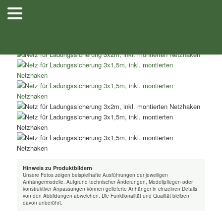
Zum
Herzlich
Inhalt
Willkommen
Anhänger
Anhänger
/
/ Netz für Ladungssicherung 3,5×2,5m, inkl. 20
Shop
Zubehör
wechseln
Stellenangebote
Planenfarben
Ersatz
bei Lehwald
Verkauf
Verleih
montierten Netzhaken –
Anhänger
Hinweis zu Produktbildern
Unsere Fotos zeigen beispielhafte Ausführungen der jeweiligen
Anhängermodelle. Aufgrund technischer Änderungen, Modellpflegen oder
konstruktiver Anpassungen können gelieferte Anhänger in einzelnen Details
von den Abbildungen abweichen. Die Funktionalität und Qualität bleiben
davon unberührt.