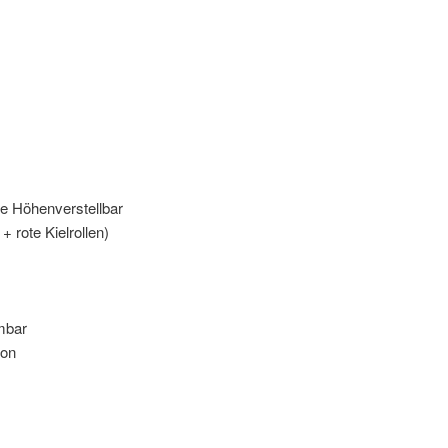
te Höhenverstellbar
+ rote Kielrollen)
mbar
ion