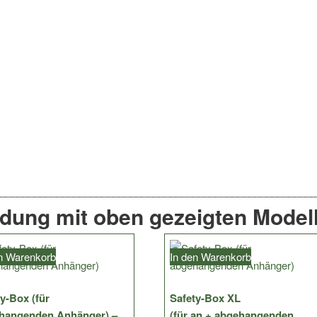
ndung mit oben gezeigten Modell
en Warenkorb
In den Warenkorb
y-Box (für
Safety-Box XL
hangenden Anhänger) –
(für an + abgehangenden