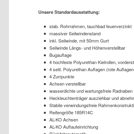
Unsere Standardausstattung:
stab. Rohrrahmen, tauchbad feuerverzinkt
massiver Seilwindenstand
inkl. Seilwinde, mit 50mm Gurt
Seilwinde Längs- und Höhenverstellbar
Bugauflage
4 hochfeste Polyurethan Kielrollen, vorders
4 seitl. Polyurethan Auflagen (rote Auflagen 
4 Zurrpunkte
Achsen verstellbar
wasserdichte und wartungsfreie Radnaben
Heckleuchtenträger ausziehbar und abneh
Stabile verwindungsfreie Rahmenkonstrukt
Reifengröße 185R14C
AL-KO Achsen
AL-KO Auflaufeinrichtung
Rückfahrautomatik