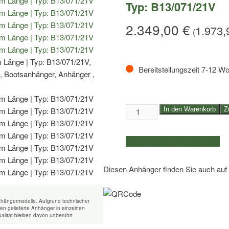
Typ: B13/071/21V
2.349,00
€
1.973
(
Bereitstellungszeit 7-12 W
1,3to.
In den Warenkorb
Z
Bootstrailer
Temared
weitere Produkte auswählen
|
für
Diesen Anhänger finden Sie auch auf
Boote
bis
5,90m
nhängermodelle. Aufgrund technischer
Länge
n gelieferte Anhänger in einzelnen
alität bleiben davon unberührt.
|