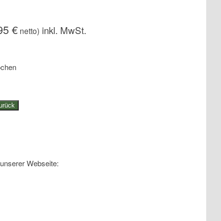
,95
€
netto)
ochen
urück
 unserer Webseite: