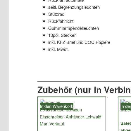
seitl. Begrenzungsleuchten
Stützrad
Rückfahrlicht
Gummiarmpendelleuchten
13pol. Stecker
inkl. KFZ Brief und COC Papiere
inkl. Mwst.
Zubehör (nur in Verbi
In den Warenkorb
In d
Safet
abge