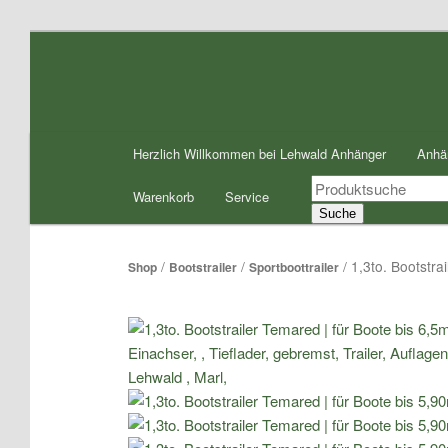
Zum
Inhalt
wechseln
Hauptmenü
Herzlich Willkommen bei Lehwald Anhänger
Anhä
Products
Warenkorb
Service
search
Suche
/
/
/ 1,3to. Bootstr
Shop
Bootstrailer
Sportboottrailer