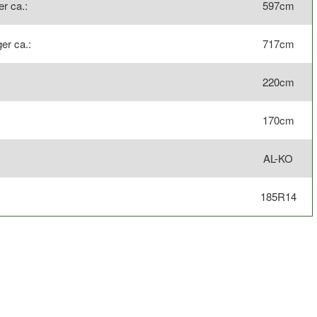
r ca.:
597cm
er ca.:
717cm
220cm
170cm
AL-KO
185R14