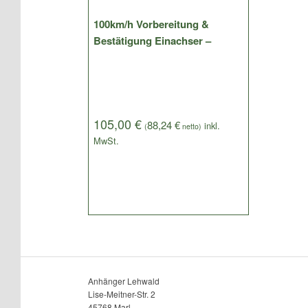
100km/h Vorbereitung &
Bestätigung Einachser –
105,00
€
88,24
€
(
netto)
Anhänger Lehwald
Lise-Meitner-Str. 2
45768 Marl