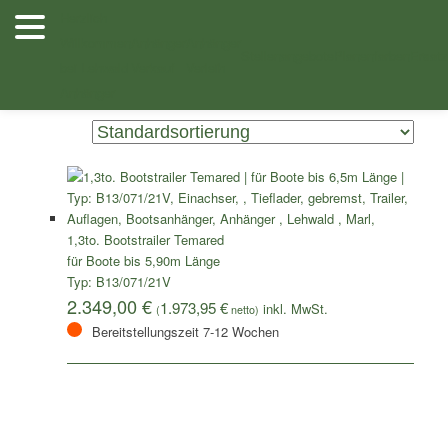
Zum
Zum
Herzlich
Inhalt
sekundären
Willkommen
Anhänger
Anhänger
/ Produkte verschlagwortet mit „B13/071/21V“
Shop
wechseln
Inhalt
Stellenangebote
Planenfarben
Ersatz
bei Lehwald
Verkauf
Verleih
wechseln
Einzelnes Ergebnis wird angezeigt
Anhänger
1,3to. Bootstrailer Temared
für Boote bis 5,90m Länge
Typ: B13/071/21V
2.349,00
€
1.973,95
€
(
netto)
Bereitstellungszeit 7-12 Wochen