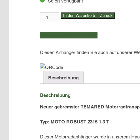
Sofort verfügbar !
1300kg
In den Warenkorb
Zurück
TEMARED
Motorradtransp.
weitere Produkte auswählen
|
für
Diesen Anhänger finden Sie auch auf unserer We
bis
zu
3
Maschinen
Beschreibung
|
MOTO
Beschreibung
ROBUST
2315
Neuer gebremster TEMARED Motorradtransp
1,3
T
Typ: MOTO ROBUST 2315 1,3 T
Menge
Dieser Motorradanhänger wurde in unserem Hause