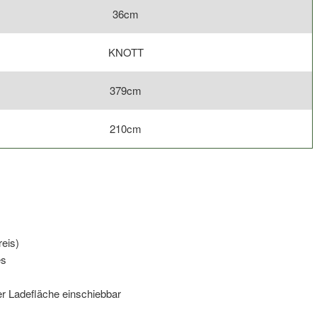
36cm
KNOTT
379cm
210cm
reis)
es
er Ladefläche einschiebbar