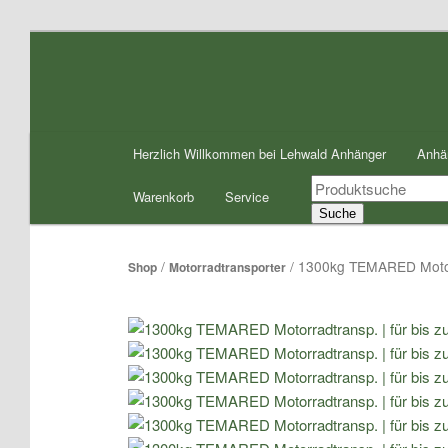
Zum
Inhalt
wechseln
Hauptmenü
Herzlich Willkommen bei Lehwald Anhänger
Anhä
Products
Warenkorb
Service
search
Suche
/
/ 1300kg TEMARED Motor
Shop
Motorradtransporter