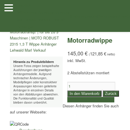
Zum
Herzlich
Inhalt
Willkommen
Anhänger
Anhänger
/
/ Motorradwippe
Shop
Zubehör
wechseln
Stellenangebote
Planenfarben
Ersatz
bei Lehwald
Verkauf
Verleih
Anhänger
Motorradwippe
145,00
€
121,85
€
(
netto)
Hinweis zu Produktbildern
Unsere Fotos zeigen beispielhafte
Ausführungen der jeweiligen
2 Abstellstützen montiert
Anhängermodelle. Aufgrund
technischer Änderungen,
Modellpflegen oder konstruktiver
Motorradwippe
Anpassungen können gelieferte
Menge
Anhänger in einzelnen Details
In den Warenkorb
Zurück
von den Abbildungen abweichen.
Die Funktionalität und Qualität
weitere Produkte auswählen
bleiben davon unberührt.
Diesen Anhänger finden Sie auch
auf unserer Webseite: