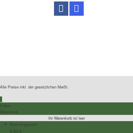
No Caption
No Caption
No Caption
No Caption
No Caption
No Caption
No Caption
No Caption
No Caption
Alle Preise inkl. der gesetzlichen MwSt.
0
0 item
Warenkorb
Ihr Warenkorb ist leer
Summe gesamt
0,00
€