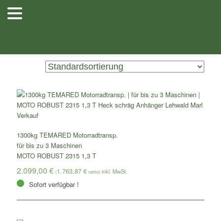
Zum
Zum
Herzlich
Inhalt
sekundären
Willkommen
Anhänger
Anhänger
Shop
/ Produkte verschlagwortet mit „Temared Moto 3“
wechseln
Inhalt
Stellenangebote
Planenfarben
Ersatz
bei Lehwald
Verkauf
Verleih
wechseln
Anhänger
Zeigt alle 2 Ergebnisse
1300kg TEMARED Motorradtransp.
für bis zu 3 Maschinen
MOTO ROBUST 2315 1,3 T
2.099,00
€
1.763,87
€
(
netto)
Sofort verfügbar !