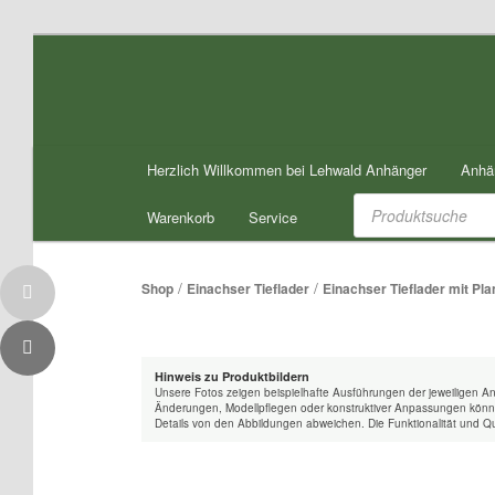
Zum
Inhalt
wechseln
Hauptmenü
Herzlich Willkommen bei Lehwald Anhänger
Anhä
Products
search
Warenkorb
Service
/
/
Shop
Einachser Tieflader
Einachser Tieflader mit Pl
Hinweis zu Produktbildern
Unsere Fotos zeigen beispielhafte Ausführungen der jeweiligen A
Änderungen, Modellpflegen oder konstruktiver Anpassungen könne
Details von den Abbildungen abweichen. Die Funktionalität und Qu