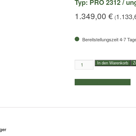
Typ: PRO 2312 / u
1.349,00
€
1.133
(
Bereitstellungszeit 4-7 Tag
750kg
In den Warenkorb
Z
TEMARED
Planenanhänger
weitere Produkte auswählen
|
Kasteninnenmaße
2,30x1,25x1,40m
|
Typ:
PRO
2312
ger
/