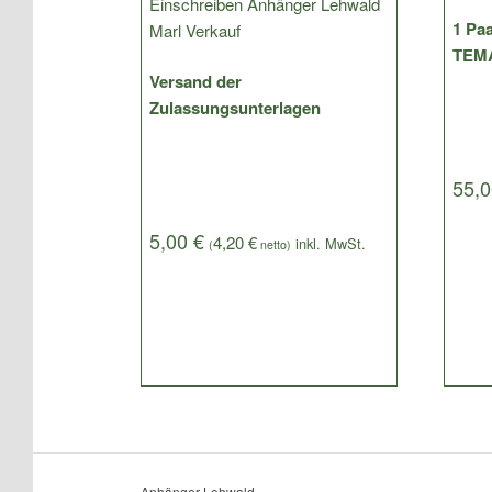
1 Paa
TEM
Versand der
Zulassungsunterlagen
55,
5,00
€
4,20
€
(
netto)
Anhänger Lehwald