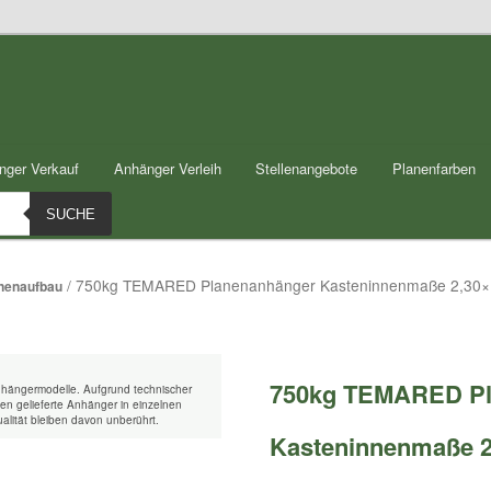
nger Verkauf
Anhänger Verleih
Stellenangebote
Planenfarben
SUCHE
/ 750kg TEMARED Planenanhänger Kasteninnenmaße 2,30×1
anenaufbau
750kg TEMARED Pl
nhängermodelle. Aufgrund technischer
n gelieferte Anhänger in einzelnen
alität bleiben davon unberührt.
Kasteninnenmaße 2