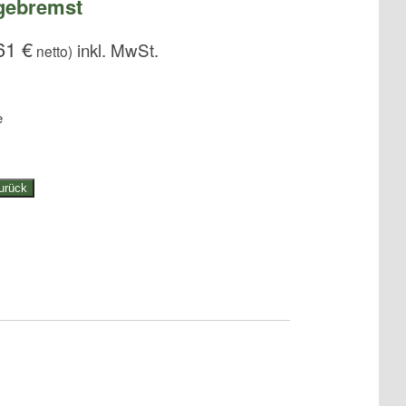
ngebremst
,61
€
netto)
e
urück