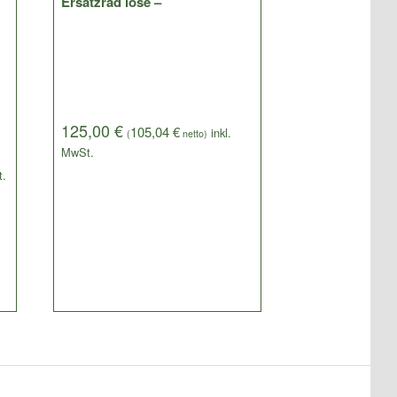
Ersatzrad lose –
125,00
€
105,04
€
(
netto)