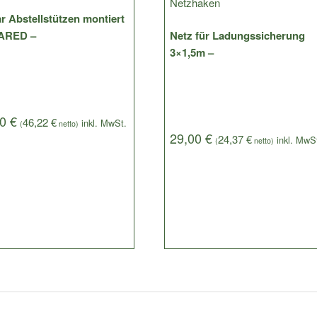
r Abstellstützen montiert
ARED –
Netz für Ladungssicherung
3×1,5m –
00
€
46,22
€
(
netto)
29,00
€
24,37
€
(
netto)