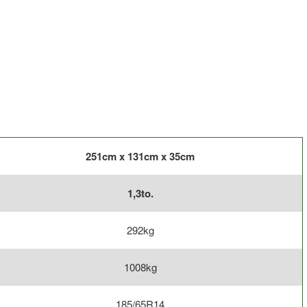
251cm x 131cm x 35cm
1,3to.
292kg
1008kg
185/65R14