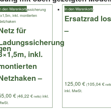
n den Warenkorb
In den Warenkorb
Ersatzrad lo
Netz für
–
Ladungssicherung
gen
3×1,5m, inkl.
montierten
Netzhaken –
125,00
€
105,04
€
(
nett
55,00
€
46,22
€
(
netto)