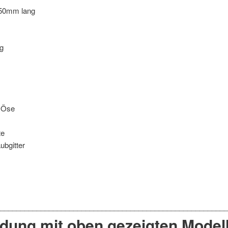
1750mm lang
g
o Öse
te
ubgitter
ndung mit oben gezeigten Modell