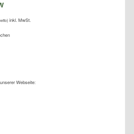
FW
etto)
ochen
 unserer Webseite: