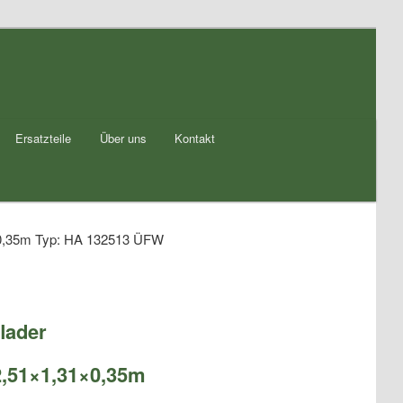
Ersatzteile
Über uns
Kontakt
×0,35m Typ: HA 132513 ÜFW
lader
,51×1,31×0,35m