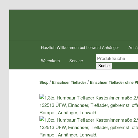
Zum
Inhalt
wechseln
Hauptmenü
Herzlich Willkommen bei Lehwald Anhänger
Anhä
Products
Warenkorb
Service
search
Suche
/
/
Shop
Einachser Tieflader
Einachser Tieflader ohne 