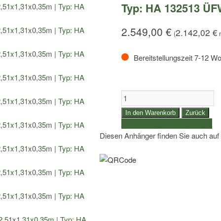
Typ: HA 132513 Ü
2.549,00
€
2.142,02
€
(
n
Bereitstellungszeit 7-12 W
1,3to.
Humbaur
In den Warenkorb
Zurück
Tieflader
weitere Produkte auswählen
|
Diesen Anhänger finden Sie auch auf
Kasteninnenmaße
2,51x1,31x0,35m
|
Typ:
HA
132513
ÜFW