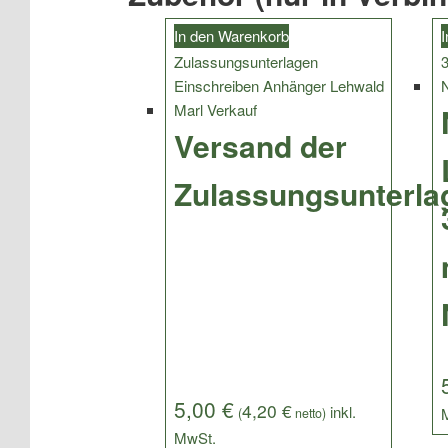
In den Warenkorb
I
Versand der
Zulassungsunterla
5,00
€
4,20
€
(
netto)