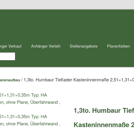
nger Verkauf
Anhänger Verleih
Stellenangebote
Planenfarben
/ 1,3to. Humbaur Tieflader Kasteninnenmaße 2,51×1,31
Planenaufbau
1,3to. Humbaur Tief
Kasteninnenmaße 2