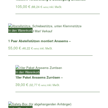
105,00
€
88,24
€
(
netto)
In den Warenkorb
1 Paar Abstellstützen montiert Anssems –
55,00
€
46,22
€
(
netto)
In den Warenkorb
10er Paket Anssems Zurrösen –
39,00
€
32,77
€
(
netto)