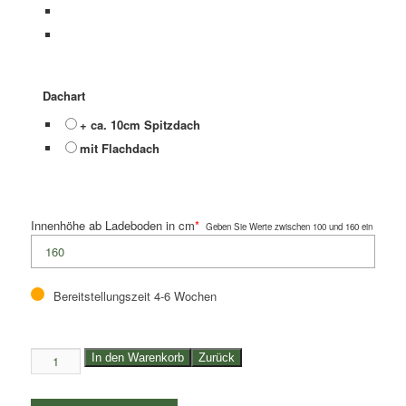
Dachart
+ ca. 10cm Spitzdach
mit Flachdach
Innenhöhe ab Ladeboden in cm
*
Geben Sie Werte zwischen 100 und 160 ein
Bereitstellungszeit 4-6 Wochen
1,2to.
In den Warenkorb
Zurück
Anssems
Planenanhänger