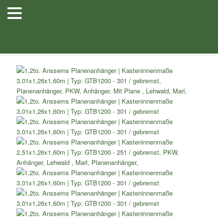
Zum
Herzlich
Inhalt
Willkommen
Anhänger
Anhänger
Shop
/
Einachser Tieflader
/
Einachser Tieflader mit
wechseln
Stellenangebote
Planenfarben
Ersatz
bei Lehwald
Verkauf
Verleih
Planenaufbau
/ 1,2to. Anssems Planenanhänger Kasteninnenmaße
Anhänger
3,01×1,26×1,60m Typ: GTB1200 – 301 / gebremst