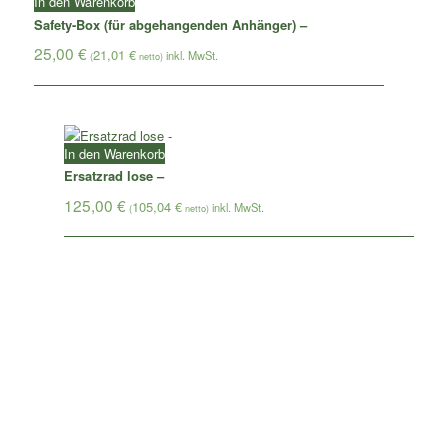
In den Warenkorb
Safety-Box (für abgehangenden Anhänger) –
25,00
€
21,01
€
(
netto)
In den Warenkorb
Ersatzrad lose –
125,00
€
105,04
€
(
netto)