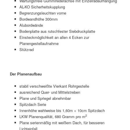
Wartungsfreie Gummifederachse mit Einzelradaufhängung
AL-KO Sicherheitskupplung
Begrenzungsleuchten vorne
Bordwandhöhe 300mm
Alubordwände
Bodenplatte aus rutschfester Siebdruckplatte
Einsteckmöglichkeit an allen 4 Ecken zur
Planengestellaufnahme
Stützrad
Der Planenaufbau
stabil verschweißte Vierkant Rohrgestelle
ausreichend Quer- und Mittelstreben
Plane und Spriegel abnehmbar
Spitzdach Serie
Innenhöhe wahlweise bis 1,60m + 10cm Spitzdach
2
LKW Planenqualität, 680 Gramm pro m
Plane serienmäßig mit weißem Dach, für besseren
Lichteinfall