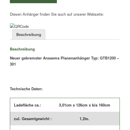
weitere Produkte auswählen
|
Kasteninnenmaße
Diesen Anhänger finden Sie auch auf unserer Webseite:
3,01x1,26x1,60m
|
Typ:
GTB1200
Beschreibung
-
301
Beschreibung
/
gebremst
Neuer gebremster Anssems Planenanhänger Typ: GTB1200 –
Menge
301
Technische Daten:
Ladefläche ca.:
3,01cm x 126cm x bis 160cm
zul. Gesamtgewicht :
1,2to.