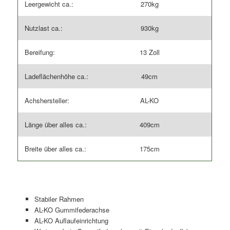
Leergewicht ca.:
270kg
Nutzlast ca.:
930kg
Bereifung:
13 Zoll
Ladeflächenhöhe ca.:
49cm
Achshersteller:
AL-KO
Länge über alles ca.:
409cm
Breite über alles ca.:
175cm
Stabiler Rahmen
AL-KO Gummifederachse
AL-KO Auflaufeinrichtung