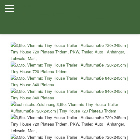
Zum
Herzlich
Inhalt
Willkommen
Anhänger
Anhänger
Shop
/
Tiny House Trailer
/
Tiny House Hochlader Ladehöhe 62cm
wechseln
Stellenangebote
Planenfarben
Ersatz
bei Lehwald
Verkauf
Verleih
flaches Plateau
/ 3,5to. Vlemmix Tiny House Trailer Aufbaumaße
Anhänger
720x245cm Tiny House 720 Plateau Tridem