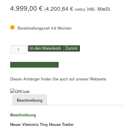
4.999,00
€
4.200,84
€
(
netto)
Bereitstellungszeit 4-6 Wochen
3,5to.
In den Warenkorb
Zurück
Vlemmix
Tiny
weitere Produkte auswählen
House
Trailer
Diesen Anhänger finden Sie auch auf unserer Webseite:
|
Aufbaumaße
720x245cm
|
Beschreibung
Tiny
House
Beschreibung
720
Plateau
Neuer Vlemmix Tiny House Trailer
Tridem