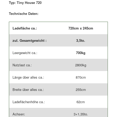
Menge
Typ: Tiny House 720
Technische Daten:
Ladefläche ca.:
720cm x 245cm
zul. Gesamtgewicht :
3,5to.
Leergewicht ca.:
700kg
Nutzlast ca.:
2800kg
Länge über alles ca.:
870cm
Breite über alles ca.:
255cm
Ladeflächenhöhe ca.:
62cm
Achsen:
3×1,35to.