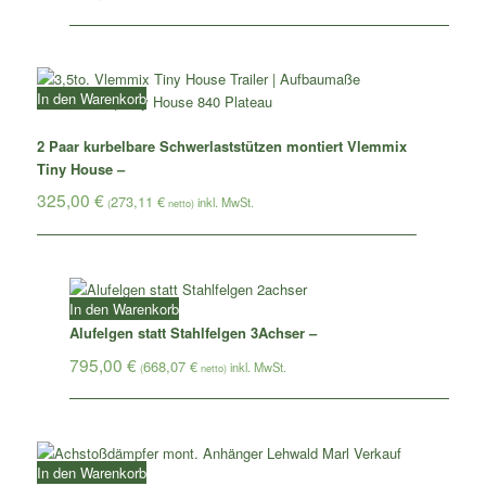
In den Warenkorb
2 Paar kurbelbare Schwerlaststützen montiert Vlemmix
Tiny House –
325,00
€
273,11
€
(
netto)
In den Warenkorb
Alufelgen statt Stahlfelgen 3Achser –
795,00
€
668,07
€
(
netto)
In den Warenkorb