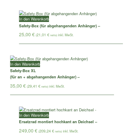
In den Warenkorb
Safety-Box (für abgehangenden Anhänger) –
25,00
€
21,01
€
(
netto)
In den Warenkorb
Safety-Box XL
(für an + abgehangenden Anhänger) –
35,00
€
29,41
€
(
netto)
In den Warenkorb
Ersatzrad montiert hochkant an Deichsel –
249,00
€
209,24
€
(
netto)