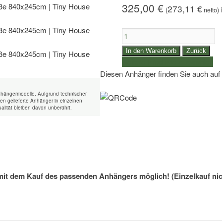
325,00
€
273,11
€
(
netto)
2
Paar
In den Warenkorb
Zurück
kurbelbare
weitere Produkte auswählen
Schwerlaststützen
Diesen Anhänger finden Sie auch auf
montiert
Vlemmix
nhängermodelle. Aufgrund technischer
n gelieferte Anhänger in einzelnen
Tiny
alität bleiben davon unberührt.
House
-
Menge
mit dem Kauf des passenden Anhängers möglich! (Einzelkauf nic