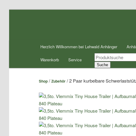
Zum
Inhalt
wechseln
Hauptmenü
Herzlich Willkommen bei Lehwald Anhänger
Anhä
Products
Warenkorb
Service
search
Suche
/
/ 2 Paar kurbelbare Schwerlaststü
Shop
Zubehör