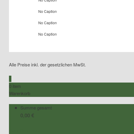
No Caption
No Caption
No Caption
Alle Preise inkl. der gesetzlichen MwSt.
0
0 item
Warenkorb
Summe gesamt
0,00
€
Zum Warenkorb