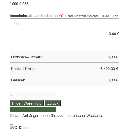
/ 699 0 633
Innenhöhe ab Ladeboden in cm
*
Geben Sie Werte zwischen 100 und 240 ein
0,00
€
Optionen-Aufpreis:
0,00
€
Produkt Preis:
6.499,00
€
Gesamt:
0,00
€
3,5to.
Eduard
In den Warenkorb
Zurück
Hochlader
weitere Produkte auswählen
Tridemachser
Diesen Anhänger finden Sie auch auf unserer Webseite:
mit
Plane