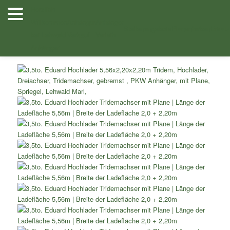
Zum
Herzlich
Inhalt
Willkommen
Anhänger
Anhänger
/
/
Shop
Dreiachser Hochlader
Dreiachser Hochlader mit
wechseln
Stellenangebote
Planenfarben
Ersatz
bei Lehwald
Verkauf
Verleih
/ 3,5to. Eduard Hochlader Tridemachser mit Plane
Planenaufbau
Anhänger
Länge der Ladefläche 5,06m Breite der Ladefläche 2,0 + 2,20m