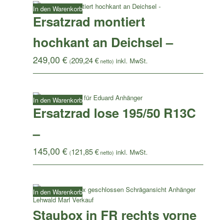
In den Warenkorb
Ersatzrad montiert
hochkant an Deichsel –
249,00
€
209,24
€
(
netto)
In den Warenkorb
Ersatzrad lose 195/50 R13C
–
145,00
€
121,85
€
(
netto)
In den Warenkorb
Staubox in FR rechts vorne