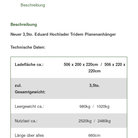
|
Beschreibung
Länge
der
Ladefläche
Beschreibung
5,06m
Neuer 3,5to. Eduard Hochlader Tridem Planenanhänger
|
Breite
der
Technische Daten:
Ladefläche
2,0
Ladefläche ca.:
506 x 200 x 220cm / 506 x 220 x
+
220cm
2,20m
Menge
zul.
3,5to.
Gesamtgewicht:
Leergewicht ca.:
980kg / 1020kg
Nutzlast ca.:
2520kg / 2480kg
Länge über alles
660cm