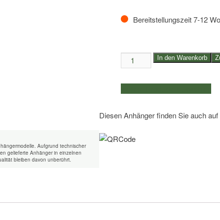
Bereitstellungszeit 7-12 W
ROLLFIX
In den Warenkorb
Z
einseitig
für
weitere Produkte auswählen
Anh.
bis
Diesen Anhänger finden Sie auch auf
5,22m
-
Menge
nhängermodelle. Aufgrund technischer
n gelieferte Anhänger in einzelnen
alität bleiben davon unberührt.