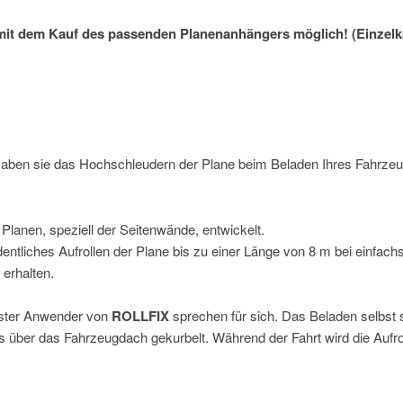
mit dem Kauf des passenden Planenanhängers möglich! (Einzelka
Haben sie das Hochschleudern der Plane beim Beladen Ihres Fahrzeuge
lanen, speziell der Seitenwände, entwickelt.
rdentliches Aufrollen der Plane bis zu einer Länge von 8 m bei einfach
 erhalten.
chster Anwender von
ROLLFIX
sprechen für sich. Das Beladen selbst s
s über das Fahrzeugdach gekurbelt. Während der Fahrt wird die Auf