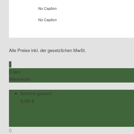
No Caption
No Caption
Alle Preise inkl. der gesetzlichen MwSt.
0
0 item
Warenkorb
Summe gesamt
0,00
€
Zum Warenkorb
Zur Kasse