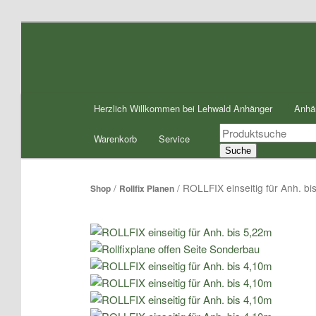
Zum
Inhalt
wechseln
Hauptmenü
Herzlich Willkommen bei Lehwald Anhänger
Anhä
Products
Warenkorb
Service
search
Suche
/
/ ROLLFIX einseitig für Anh. bi
Shop
Rollfix Planen