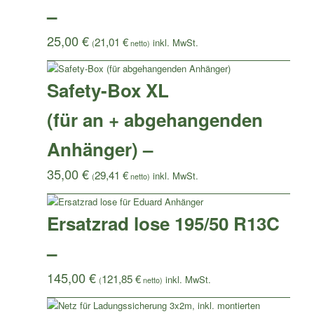
–
25,00
€
21,01
€
(
netto)
Safety-Box XL
(für an + abgehangenden
Anhänger) –
35,00
€
29,41
€
(
netto)
Ersatzrad lose 195/50 R13C
–
145,00
€
121,85
€
(
netto)