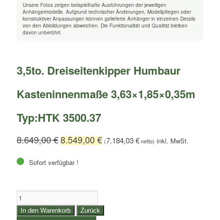
Unsere Fotos zeigen beispielhafte Ausführungen der jeweiligen
Anhängermodelle. Aufgrund technischer Änderungen, Modellpflegen oder
konstruktiver Anpassungen können gelieferte Anhänger in einzelnen Details
von den Abbildungen abweichen. Die Funktionalität und Qualität bleiben
davon unberührt.
3,5to. Dreiseitenkipper Humbaur
Kasteninnenmaße 3,63×1,85×0,35m
Typ:HTK 3500.37
8.649,00
€
8.549,00
€
7.184,03
€
(
netto)
Sofort verfügbar !
3,5to.
Dreiseitenkipper
In den Warenkorb
Zurück
Humbaur