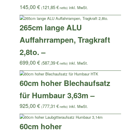
145,00
€
121,85
€
(
netto)
265cm lange ALU
Auffahrrampen, Tragkraft
2,8to. –
699,00
€
587,39
€
(
netto)
60cm hoher Blechaufsatz
für Humbaur 3,63m –
925,00
€
777,31
€
(
netto)
60cm hoher