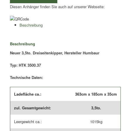
weitere Produkte auswählen
|
Diesen Anhänger finden Sie auch auf unserer Webseite:
Kasteninnenmaße
3,63x1,85x0,35m
|
Beschreibung
Typ:HTK
3500.37
Menge
Beschreibung
Neuer 3,5to. Dreiseitenkipper, Hersteller Humbaur
Typ: HTK 3500.37
Technische Daten:
Ladefläche ca.:
363cm x 185cm x 35cm
zul. Gesamtgewicht:
3,5to.
Leergewicht ca.:
1015kg