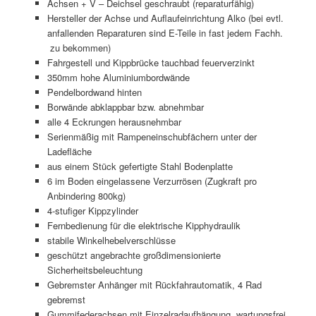
Achsen + V – Deichsel geschraubt (reparaturfähig)
Hersteller der Achse und Auflaufeinrichtung Alko (bei evtl.
anfallenden Reparaturen sind E-Teile in fast jedem Fachh.
zu bekommen)
Fahrgestell und Kippbrücke tauchbad feuerverzinkt
350mm hohe Aluminiumbordwände
Pendelbordwand hinten
Borwände abklappbar bzw. abnehmbar
alle 4 Eckrungen herausnehmbar
Serienmäßig mit Rampeneinschubfächern unter der
Ladefläche
aus einem Stück gefertigte Stahl Bodenplatte
6 im Boden eingelassene Verzurrösen (Zugkraft pro
Anbindering 800kg)
4-stufiger Kippzylinder
Fernbedienung für die elektrische Kipphydraulik
stabile Winkelhebelverschlüsse
geschützt angebrachte großdimensionierte
Sicherheitsbeleuchtung
Gebremster Anhänger mit Rückfahrautomatik, 4 Rad
gebremst
Gummifederachsen mit Einzelradaufhängung, wartungsfrei