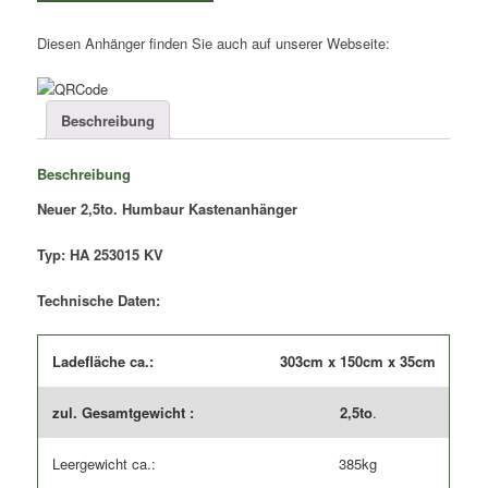
Typ:
Diesen Anhänger finden Sie auch auf unserer Webseite:
HA
253015
KV
|
Beschreibung
Kasteninnenmaße
3,03×1,50×0,35m
Beschreibung
Menge
Neuer 2,5to. Humbaur Kastenanhänger
Typ: HA 253015 KV
Technische Daten:
Ladefläche ca.:
303cm x 150cm x 35cm
zul. Gesamtgewicht :
2,5to
.
Leergewicht ca.:
385kg