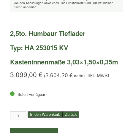
von den Abbildungen abweichen. Die Funktionalität und Qualität bleiben
davon unberührt.
2,5to. Humbaur Tieflader
Typ: HA 253015 KV
Kasteninnenmaße 3,03×1,50×0,35m
3.099,00
€
2.604,20
€
(
netto)
Sofort verfügbar !
2,5to.
In den Warenkorb
Zurück
Humbaur
Tieflader
weitere Produkte auswählen
|