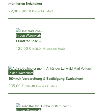
montierten Netzhaken –
72,00
€
60,50
€
(
netto)
In den Warenkorb
Ersatzrad lose –
125,00
€
105,04
€
(
netto)
In den Warenkorb
100km/h Vorbereitung & Bestätigung Zweiachser –
235,00
€
197,48
€
(
netto)
In den Warenkorb