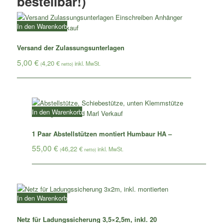
bestellbar!)
In den Warenkorb
Versand der Zulassungsunterlagen
5,00
€
4,20
€
(
netto)
In den Warenkorb
1 Paar Abstellstützen montiert Humbaur HA –
55,00
€
46,22
€
(
netto)
In den Warenkorb
Netz für Ladungssicherung 3,5×2,5m, inkl. 20