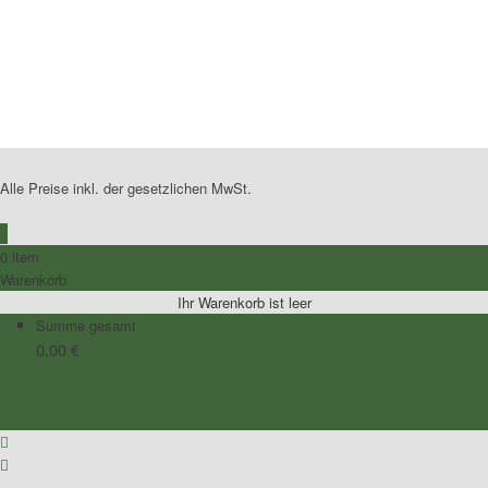
No Caption
No Caption
No Caption
No Caption
No Caption
Alle Preise inkl. der gesetzlichen MwSt.
0
0 item
Warenkorb
Ihr Warenkorb ist leer
Summe gesamt
0,00
€
Zum Warenkorb
Zur Kasse