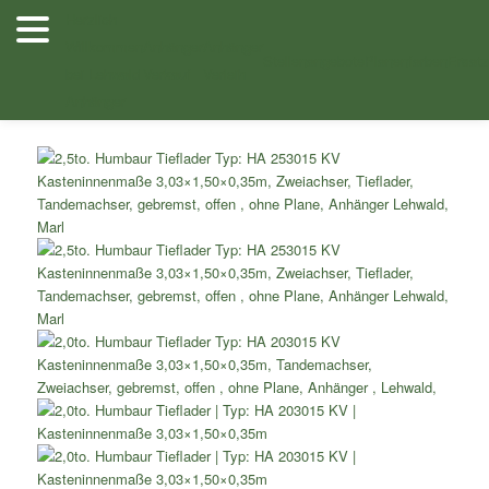
Zum
Herzlich
Inhalt
Willkommen
Anhänger
Anhänger
Shop
/
Zweiachser Tieflader
/
Zweiachser Tieflader ohne
wechseln
Stellenangebote
Planenfarben
Ersatz
bei Lehwald
Verkauf
Verleih
Planenaufbau
/ 2,5to. Humbaur Tieflader Typ: HA 253015 KV
Anhänger
Kasteninnenmaße 3,03×1,50×0,35m