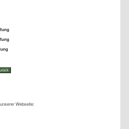
ifung
ifung
fung
urück
 unserer Webseite: