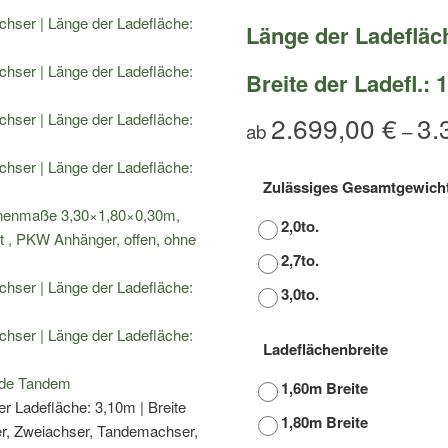
Länge der Ladefläc
Breite der Ladefl.:
2.699,00
€
3.
ab
–
Zulässiges Gesamtgewich
2,0to.
2,7to.
3,0to.
Ladeflächenbreite
1,60m Breite
1,80m Breite