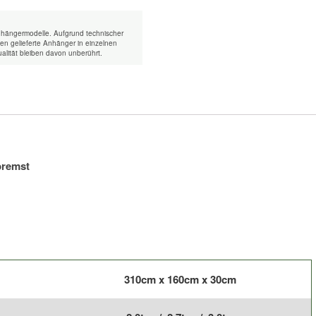
|
Breite
nhängermodelle. Aufgrund technischer
der
n gelieferte Anhänger in einzelnen
alität bleiben davon unberührt.
Ladefl.:
1,60m/1,80m/2,0m
Menge
bremst
310cm x 160cm x 30cm