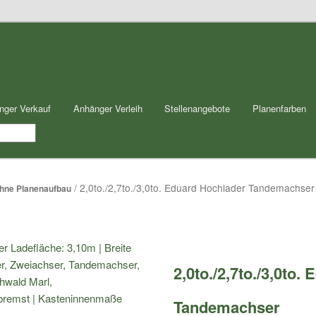
nger Verkauf
Anhänger Verleih
Stellenangebote
Planenfarben
/ 2,0to./2,7to./3,0to. Eduard Hochlader Tandemachser 
hne Planenaufbau
2,0to./2,7to./3,0to.
Tandemachser