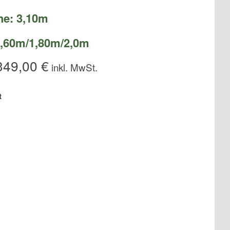
he: 3,10m
 1,60m/1,80m/2,0m
349,00
€
t