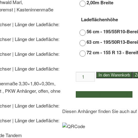
2,00m Breite
Ladeflächenhöhe
56 cm - 195/55R10-Bere
63 cm - 195/50R13-Bere
72 cm - 155 R 13 - Berei
2,0to./2,7to./3,0to.
In den Warenkorb
Z
Eduard
Hochlader
weitere Produkte auswählen
Tandemachser
|
Diesen Anhänger finden Sie auch auf
Länge
der
Ladefläche:
3,10m