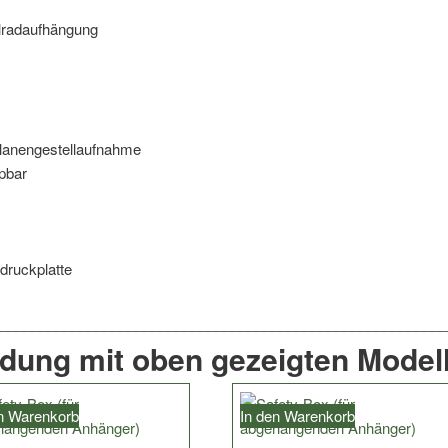
lradaufhängung
Planengestellaufnahme
pbar
druckplatte
ndung mit oben gezeigten Modell
en Warenkorb
In den Warenkorb