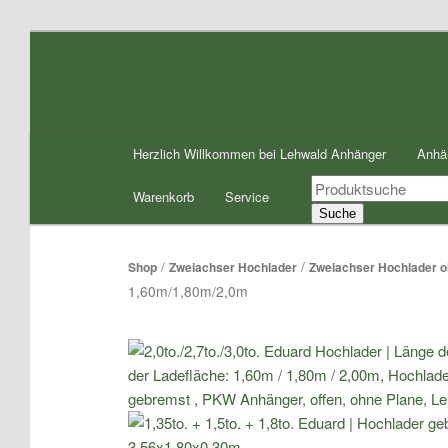
Zum
Inhalt
wechseln
Hauptmenü
Herzlich Willkommen bei Lehwald Anhänger
Anhä
Products
Warenkorb
Service
search
Suche
/
/
Shop
Zweiachser Hochlader
Zweiachser Hochlader o
1,60m/1,80m/2,0m