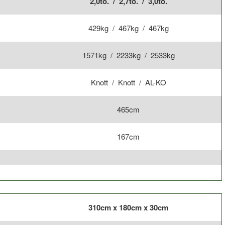
2,0to. / 2,7to. / 3,0to.
429kg / 467kg / 467kg
1571kg / 2233kg / 2533kg
Knott / Knott / AL-KO
465cm
167cm
310cm x 180cm x 30cm