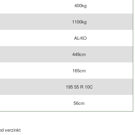
400kg
1100kg
AL-KO
449cm
165cm
195 55 R 10C
56cm
nd verzinkt