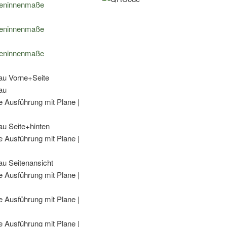
anthrazit
oder
blau
Menge