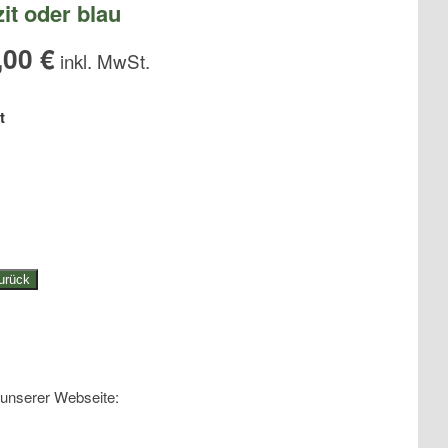
it oder blau
,00
€
t
urück
 unserer Webseite: