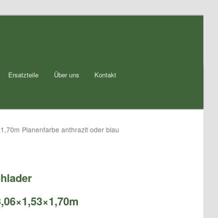
Ersatzteile
Über uns
Kontakt
,70m Planenfarbe anthrazit oder blau
hlader
,06×1,53×1,70m