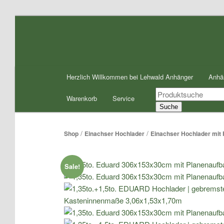
Zum
Inhalt
wechseln
Hauptmenü
Herzlich Willkommen bei Lehwald Anhänger
Anhä
Products
Warenkorb
Service
search
Suche
/
/
Shop
Einachser Hochlader
Einachser Hochlader mit
Sale!