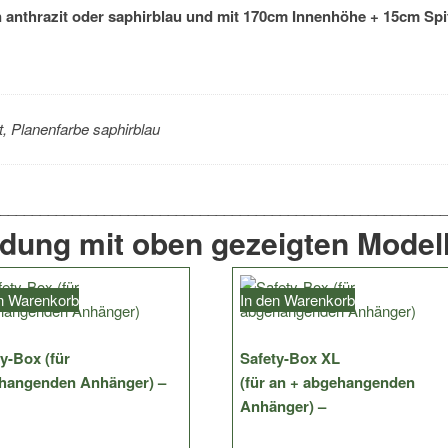
n anthrazit oder saphirblau und mit 170cm Innenhöhe + 15cm Spit
t, Planenfarbe saphirblau
ndung mit oben gezeigten Modell
en Warenkorb
In den Warenkorb
y-Box (für
Safety-Box XL
hangenden Anhänger) –
(für an + abgehangenden
Anhänger) –