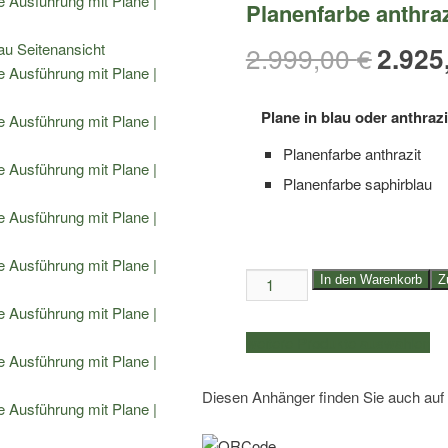
Planenfarbe anthraz
2.999,00
€
2.925
Plane in blau oder anthrazi
Planenfarbe anthrazit
Planenfarbe saphirblau
1,5to.
In den Warenkorb
Z
EDUARD
Hochlader
weitere Produkte auswählen
|
Kasteninnenmaße
Diesen Anhänger finden Sie auch auf
3,06x1,53x1,70m
|
Planenfarbe