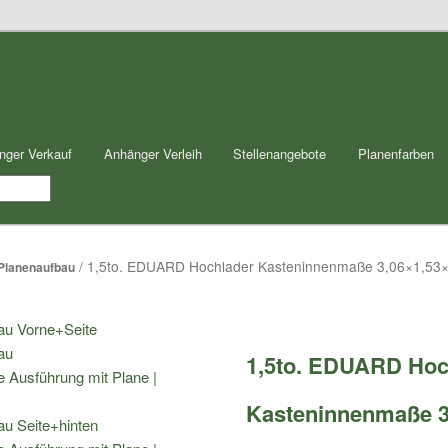
nger Verkauf
Anhänger Verleih
Stellenangebote
Planenfarben
/ 1,5to. EDUARD Hochlader Kasteninnenmaße 3,06×1,53×1
 Planenaufbau
1,5to. EDUARD Hoc
Kasteninnenmaße 3