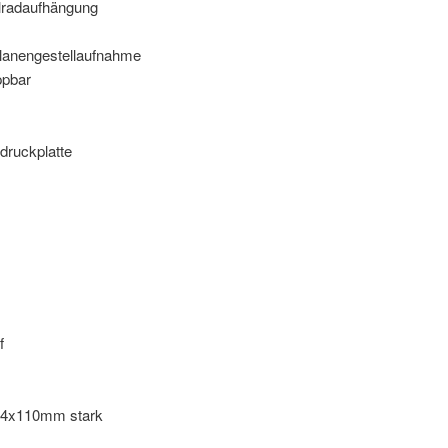
lradaufhängung
Planengestellaufnahme
ppbar
druckplatte
f
, 24x110mm stark