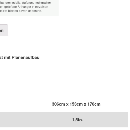
nhängermodelle. Aufgrund technischer
n gelieferte Anhänger in einzelnen
alität bleiben davon unberührt.
en
t mit Planenaufbau
306cm x 153cm x 170cm
1,5to.