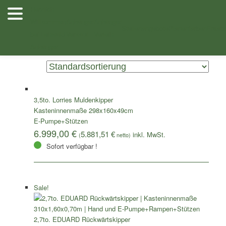
Zum
Zum
Herzlich
Inhalt
sekundären
Willkommen
Anhänger
Anhänger
/ Top Angebote / Ausstellungsfahrzeuge / Einzelstücke
Shop
wechseln
Inhalt
Stellenangebote
Planenfarben
Ersatz
bei Lehwald
Verkauf
Verleih
wechseln
Zeigt alle 17 Ergebnisse
Anhänger
3,5to. Lorries Muldenkipper
Kasteninnenmaße 298x160x49cm
E-Pumpe+Stützen
6.999,00
€
5.881,51
€
(
netto)
Sofort verfügbar !
Sale!
2,7to. EDUARD Rückwärtskipper