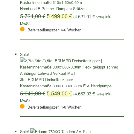
Kasteninnenmaße 310×1,60×0,60m
Hand und E-Pumpe+Rampen+Stützen
5.724,00
€
5.499,00
€
4.621,01
€
(
netto)
Bereitstellungszeit 4-6 Wochen
Sale!
3to. EDUARD Dreiseitenkipper
Kasteninnenmaße 330×1,80×0,30m E & Handpumpe
5.649,00
€
5.549,00
€
4.663,03
€
(
netto)
Bereitstellungszeit 4-6 Wochen
Sale!