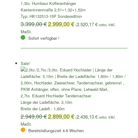
1,3to. Humbaur Kofferanhänger
Kasteninnenmaße 2,51×1,32×1,52m
Typ: HK132513-15P Sonderedition
3.399,00
€
2.999,00
€
2.520,17
€
(
netto)
Sofort verfügbar !
Sale!
2,7to. Eduard Hochlader Tandemachser
Länge der Ladefläche: 3,10m
Breite der Ladefl.: 1,60m
2.949,00
€
2.899,00
€
2.436,13
€
(
netto)
Bereitstellungszeit 4-6 Wochen