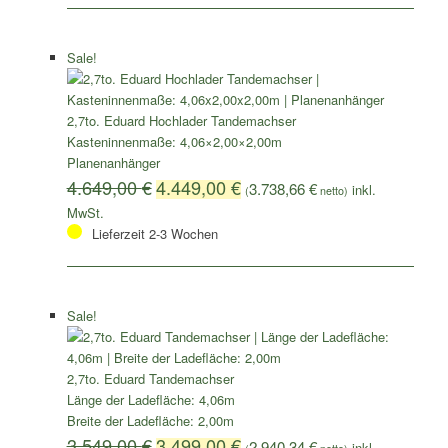
Sale!
2,7to. Eduard Hochlader Tandemachser
Kasteninnenmaße: 4,06×2,00×2,00m
Planenanhänger
4.649,00
€
4.449,00
€
3.738,66
€
(
netto)
Lieferzeit 2-3 Wochen
Sale!
2,7to. Eduard Tandemachser
Länge der Ladefläche: 4,06m
Breite der Ladefläche: 2,00m
3.549,00
€
3.499,00
€
2.940,34
€