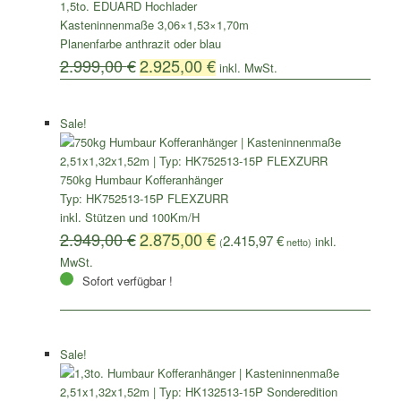
1,5to. EDUARD Hochlader
Kasteninnenmaße 3,06×1,53×1,70m
Planenfarbe anthrazit oder blau
2.999,00
€
2.925,00
€
Sale!
750kg Humbaur Kofferanhänger
Typ: HK752513-15P FLEXZURR
inkl. Stützen und 100Km/H
2.949,00
€
2.875,00
€
2.415,97
€
(
netto)
Sofort verfügbar !
Sale!