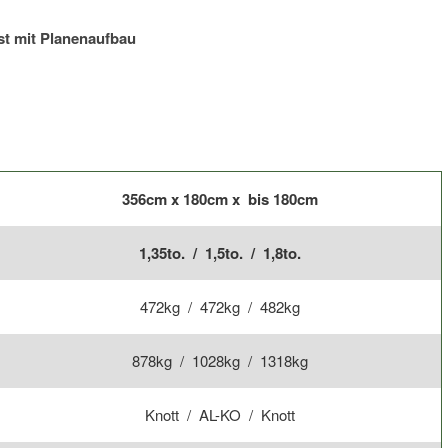
t mit Planenaufbau
356cm x 180cm x bis 180cm
1,35to. / 1,5to. / 1,8to.
472kg / 472kg / 482kg
878kg / 1028kg / 1318kg
Knott / AL-KO / Knott