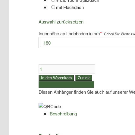
mit Flachdach
Auswahl zurücksetzen
Innenhöhe ab Ladeboden in cm
*
Geben Sie Werte zw
1,35to.
+
In den Warenkorb
Zurück
1,5to.
weitere Produkte auswählen
+
Diesen Anhänger finden Sie auch auf unserer We
1,8to.
Eduard
|
Beschreibung
Hochlader
gebremst
mit