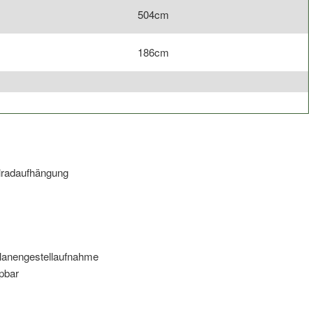
504cm
186cm
lradaufhängung
Planengestellaufnahme
pbar