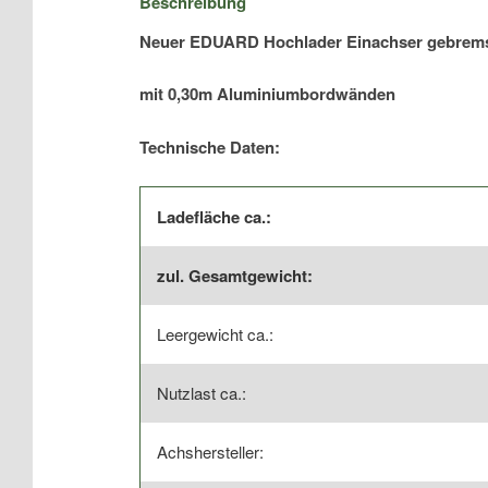
Beschreibung
Plane
Neuer EDUARD Hochlader Einachser gebrems
|
Kasteninnenmaße
mit 0,30m Aluminiumbordwänden
3,56x1,80x0,30m
Menge
Technische Daten:
Ladefläche ca.:
zul. Gesamtgewicht:
Leergewicht ca.:
Nutzlast ca.:
Achshersteller: