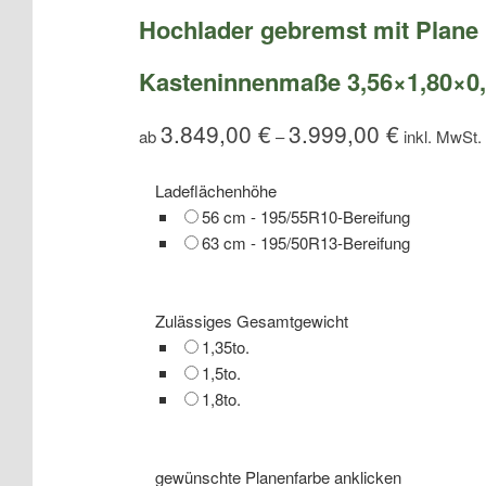
Hochlader gebremst mit Plane
Kasteninnenmaße 3,56×1,80×0
3.849,00
€
3.999,00
€
ab
–
Ladeflächenhöhe
56 cm - 195/55R10-Bereifung
63 cm - 195/50R13-Bereifung
Zulässiges Gesamtgewicht
1,35to.
1,5to.
1,8to.
gewünschte Planenfarbe anklicken