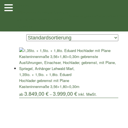
Zum
Zum
Herzlich
Inhalt
sekundären
Willkommen
Anhänger
Anhänger
/ Produkte verschlagwortet mit „356x180“
Shop
wechseln
Inhalt
Stellenangebote
Planenfarben
Ersatz
bei Lehwald
Verkauf
Verleih
wechseln
Einzelnes Ergebnis wird angezeigt
Anhänger
1,35to. + 1,5to. + 1,8to. Eduard
Hochlader gebremst mit Plane
Kasteninnenmaße 3,56×1,80×0,30m
3.849,00
€
3.999,00
€
ab
–