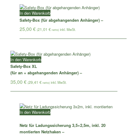
In den Warenkorb
Safety-Box (für abgehangenden Anhänger) –
25,00
€
21,01
€
(
netto)
In den Warenkorb
Safety-Box XL
(für an + abgehangenden Anhänger) –
35,00
€
29,41
€
(
netto)
In den Warenkorb
Netz für Ladungssicherung 3,5×2,5m, inkl. 20
montierten Netzhaken –