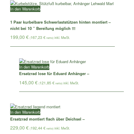
In den Warenkorb
1 Paar kurbelbare Schwerlaststützen hinten montiert –
nicht bei 10 ” Bereifung möglich !!!
199,00
€
167,23
€
(
netto)
In den Warenkorb
Ersatzrad lose für Eduard Anhänger –
145,00
€
121,85
€
(
netto)
In den Warenkorb
Ersatzrad montiert flach über Deichsel –
229,00
€
192,44
€
(
netto)