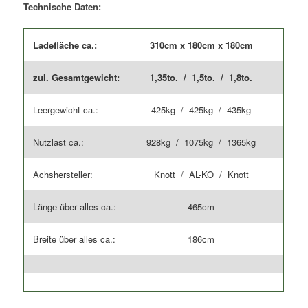
Technische Daten:
Ladefläche ca.:
310cm x 180cm x 180cm
zul. Gesamtgewicht:
1,35to. / 1,5to. / 1,8to.
Leergewicht ca.:
425kg / 425kg / 435kg
Nutzlast ca.:
928kg / 1075kg / 1365kg
Achshersteller:
Knott / AL-KO / Knott
Länge über alles ca.:
465cm
Breite über alles ca.:
186cm