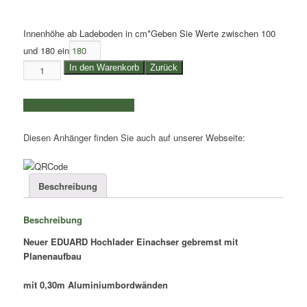
Innenhöhe ab Ladeboden in cm
*
Geben Sie Werte zwischen 100
und 180 ein
1,35to.
In den Warenkorb
Zurück
+
1,5to.
weitere Produkte auswählen
+
1,8to.
Diesen Anhänger finden Sie auch auf unserer Webseite:
Eduard
|
Hochlader
gebremst
Beschreibung
mit
Plane
Beschreibung
|
Kasteninnenmaße
Neuer EDUARD Hochlader Einachser gebremst mit
3,10x1,80x0,30m
Planenaufbau
Menge
mit 0,30m Aluminiumbordwänden