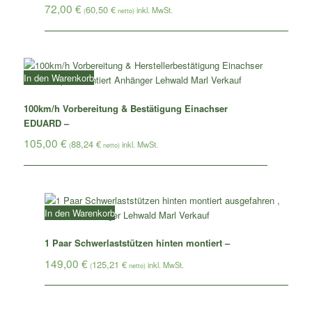
72,00
€
60,50
€
(
netto)
In den Warenkorb
100km/h Vorbereitung & Bestätigung Einachser
EDUARD –
105,00
€
88,24
€
(
netto)
In den Warenkorb
1 Paar Schwerlaststützen hinten montiert –
149,00
€
125,21
€
(
netto)