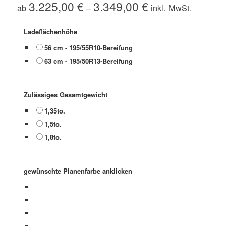
3.225,00
€
3.349,00
€
ab
–
Ladeflächenhöhe
56 cm - 195/55R10-Bereifung
63 cm - 195/50R13-Bereifung
Zulässiges Gesamtgewicht
1,35to.
1,5to.
1,8to.
gewünschte Planenfarbe anklicken