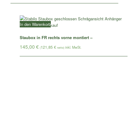
In den Warenkorb
Staubox in FR rechts vorne montiert –
145,00
€
121,85
€
(
netto)