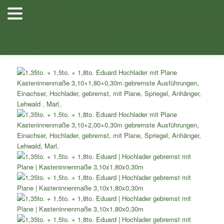
Zum
Herzlich
Inhalt
Willkommen
Anhänger
Anhänger
Shop
/
Einachser Hochlader
/
Einachser Hochlader mit
wechseln
Stellenangebote
Planenfarben
Ersatz
bei Lehwald
Verkauf
Verleih
Planenaufbau
/ 1,35to. + 1,5to. + 1,8to. Eduard Hochlader gebremst
Anhänger
mit Plane Kasteninnenmaße 3,10×1,80×0,30m