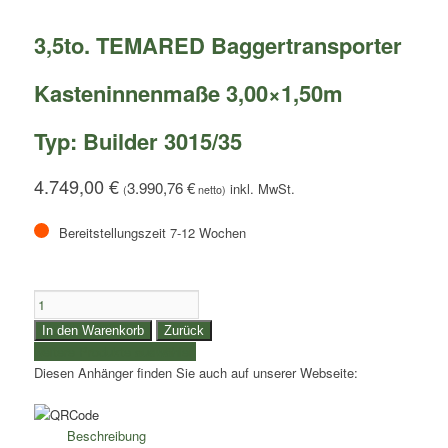
3,5to. TEMARED Baggertransporter
Kasteninnenmaße 3,00×1,50m
Typ: Builder 3015/35
4.749,00
€
3.990,76
€
(
netto)
Bereitstellungszeit 7-12 Wochen
3,5to.
TEMARED
In den Warenkorb
Zurück
Baggertransporter
weitere Produkte auswählen
|
Diesen Anhänger finden Sie auch auf unserer Webseite:
Kasteninnenmaße
3,00x1,50m
|
Beschreibung
Typ: