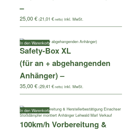
–
25,00
€
21,01
€
(
netto)
In den Warenkorb
Safety-Box XL
(für an + abgehangenden
Anhänger) –
35,00
€
29,41
€
(
netto)
In den Warenkorb
100km/h Vorbereitung &