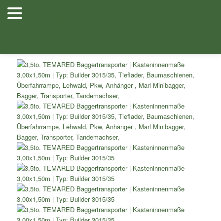
Zum
Herzlich
Inhalt
Willkommen
Anhänger
Anhänger
/
/ 3,5to. TEMARED
Shop
Baumaschinentransporter
wechseln
Stellenangebote
Planenfarben
Ersatz
bei Lehwald
Verkauf
Verleih
Baggertransporter Kasteninnenmaße 3,00×1,50m Typ: Builder
3015/35
Anhänger