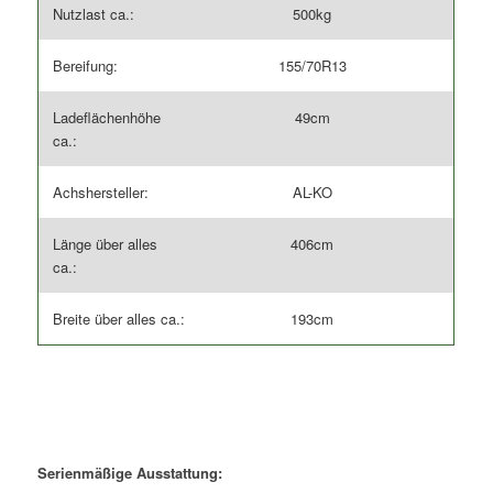
Nutzlast ca.:
500kg
Bereifung:
155/70R13
Ladeflächenhöhe
49cm
ca.:
Achshersteller:
AL-KO
Länge über alles
406cm
ca.:
Breite über alles ca.:
193cm
Serienmäßige Ausstattung: