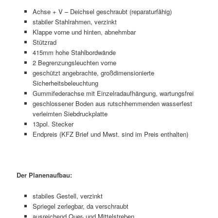
Achse + V – Deichsel geschraubt (reparaturfähig)
stabiler Stahlrahmen, verzinkt
Klappe vorne und hinten, abnehmbar
Stützrad
415mm hohe Stahlbordwände
2 Begrenzungsleuchten vorne
geschützt angebrachte, großdimensionierte
Sicherheitsbeleuchtung
Gummifederachse mit Einzelradaufhängung, wartungsfrei
geschlossener Boden aus rutschhemmenden wasserfest
verleimten Siebdruckplatte
13pol. Stecker
Endpreis (KFZ Brief und Mwst. sind im Preis enthalten)
Der Planenaufbau:
stabiles Gestell, verzinkt
Spriegel zerlegbar, da verschraubt
ausreichend Quer- und Mittelstreben