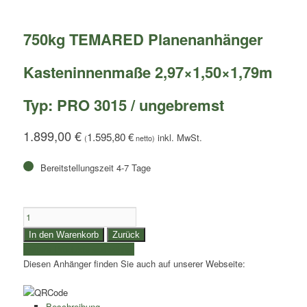
750kg TEMARED Planenanhänger
Kasteninnenmaße 2,97×1,50×1,79m
Typ: PRO 3015 / ungebremst
1.899,00
€
1.595,80
€
(
netto)
Bereitstellungszeit 4-7 Tage
750kg
TEMARED
In den Warenkorb
Zurück
Planenanhänger
weitere Produkte auswählen
|
Diesen Anhänger finden Sie auch auf unserer Webseite:
Kasteninnenmaße
2,97x1,50x1,79m
|
Beschreibung