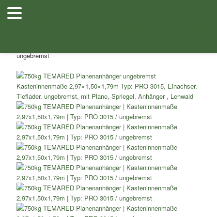
Zum
Herzlich
Inhalt
Willkommen
Anhänger
Anhänger
/
/
Shop
Einachser Tieflader
Einachser Tieflader mit
In den Warenkorb
In den Warenkorb
In den Warenkorb
wechseln
Stellenangebote
Planenfarben
Ersatz
bei Lehwald
Verkauf
Verleih
/ 750kg TEMARED Planenanhänger
Planenaufbau
Anhänger
Kasteninnenmaße 2,97×1,50×1,79m Typ: PRO 3015 /
ungebremst