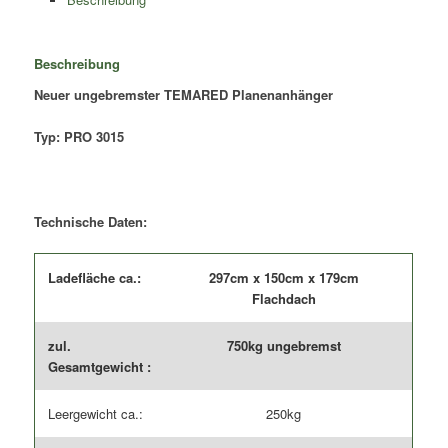
Typ:
PRO
3015
Beschreibung
/
Neuer ungebremster TEMARED Planenanhänger
ungebremst
Menge
Typ: PRO 3015
Technische Daten:
Ladefläche ca.:
297cm x 150cm x 179cm
Flachdach
zul.
750kg ungebremst
Gesamtgewicht :
Leergewicht ca.:
250kg