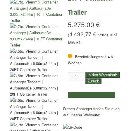
Trailer
5.275,00
€
4.432,77
€
(
netto)
Bereitstellungszeit 4-6
Wochen
3,5to.
In den Warenkorb
Vlemmix
Zurück
Container
Anhänger
weitere Produkte auswählen
Tandem
|
Diesen Anhänger finden Sie auch
Aufbaumaße
auf unserer Webseite:
6,00mx2,44m
|
20FT