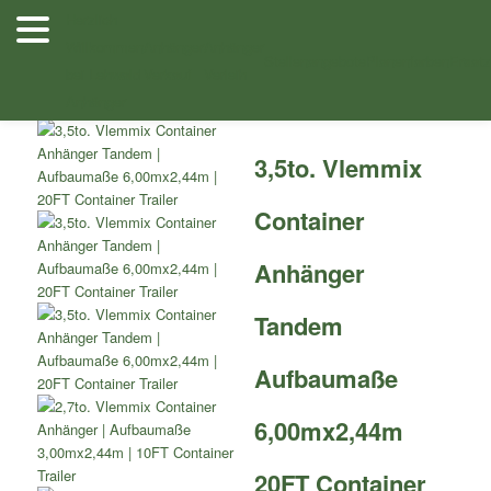
Zum
Herzlich
Inhalt
Willkommen
Anhänger
Anhänger
Shop
/
Container Anhänger
/ 3,5to. Vlemmix Container Anhänger
wechseln
Stellenangebote
Planenfarben
Ersatz
bei Lehwald
Verkauf
Verleih
Tandem Aufbaumaße 6,00mx2,44m 20FT Container Trailer
Anhänger
3,5to. Vlemmix
Container
Anhänger
Tandem
Aufbaumaße
6,00mx2,44m
20FT Container