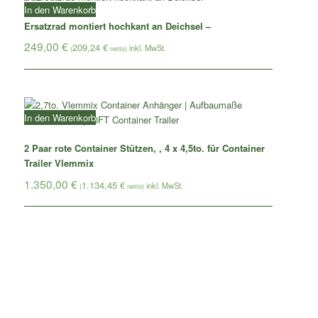
In den Warenkorb
Ersatzrad montiert hochkant an Deichsel –
249,00
€
209,24
€
(
netto)
In den Warenkorb
2 Paar rote Container Stützen, , 4 x 4,5to. für Container
Trailer Vlemmix
1.350,00
€
1.134,45
€
(
netto)