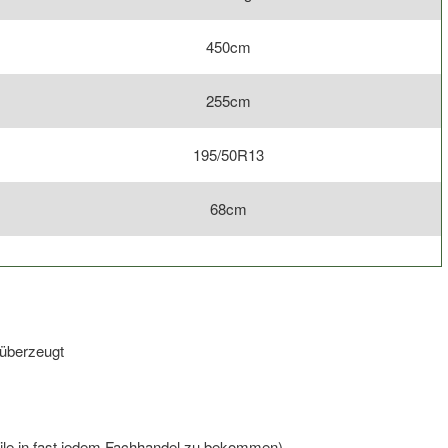
450cm
255cm
195/50R13
68cm
 überzeugt
Teile in fast jedem Fachhandel zu bekommen)