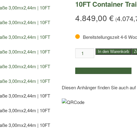
10FT Container Trai
4.849,00
€
4.074
(
Bereitstellungszeit 4-6 Wo
3,5to.
In den Warenkorb
Z
Vlemmix
Container
weitere Produkte auswählen
Anhänger
|
Diesen Anhänger finden Sie auch auf
Aufbaumaße
3,00mx2,44m
|
10FT
Container
Trailer
Menge