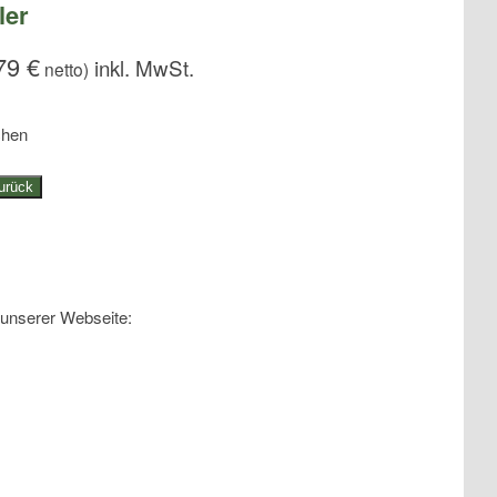
ler
,79
€
netto)
chen
urück
 unserer Webseite: