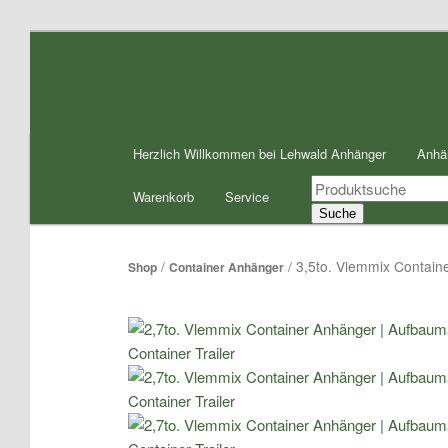
Zum
Inhalt
wechseln
Hauptmenü
Herzlich Willkommen bei Lehwald Anhänger
Anhä
Products
Warenkorb
Service
search
Suche
/
/ 3,5to. Vlemmix Contai
Shop
Container Anhänger