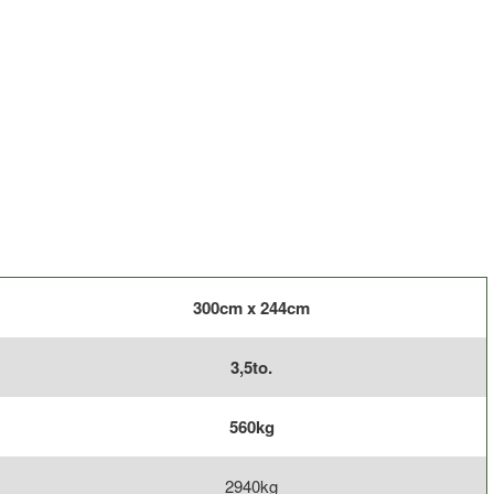
300cm x 244cm
3,5to.
560kg
2940kg