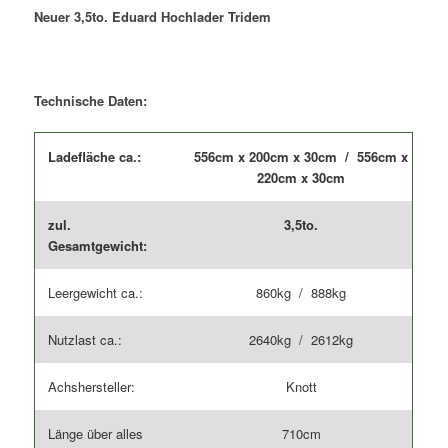
Ladefläche
Neuer 3,5to. Eduard Hochlader Tridem
2,00m
+
2,20m
Menge
Technische Daten:
Ladefläche ca.:
556cm x 200cm x 30cm / 556cm x
220cm x 30cm
zul.
3,5to.
Gesamtgewicht:
Leergewicht ca.:
860kg / 888kg
Nutzlast ca.:
2640kg / 2612kg
Achshersteller:
Knott
Länge über alles
710cm