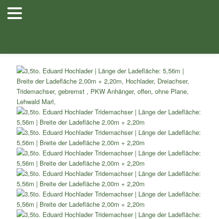
Zum
Herzlich
Inhalt
Willkommen
Anhänger
Anhänger
Shop
/
Dreiachser Hochlader
/
Dreiachser Hochlader ohne
wechseln
Stellenangebote
Planenfarben
Ersatz
bei Lehwald
Verkauf
Verleih
Planenaufbau
/ 3,5to. Eduard Hochlader Tridemachser Länge der
Anhänger
Ladefläche: 5,56m Breite der Ladefläche 2,00m + 2,20m