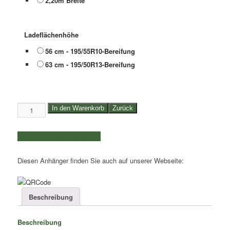
2,20m Breite
Ladeflächenhöhe
56 cm - 195/55R10-Bereifung
63 cm - 195/50R13-Bereifung
3,5to.
In den Warenkorb
Zurück
Eduard
Hochlader
weitere Produkte auswählen
Tridemachser
|
Diesen Anhänger finden Sie auch auf unserer Webseite:
Länge
der
Ladefläche:
5,56m
Beschreibung
|
Breite
Beschreibung
der