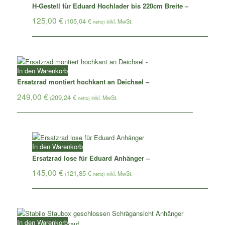
H-Gestell für Eduard Hochlader bis 220cm Breite –
125,00
€
105,04
€
(
netto)
In den Warenkorb
Ersatzrad montiert hochkant an Deichsel –
249,00
€
209,24
€
(
netto)
In den Warenkorb
Ersatzrad lose für Eduard Anhänger –
145,00
€
121,85
€
(
netto)
In den Warenkorb