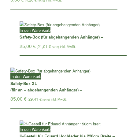
(
netto)
In den Warenkorb
Safety-Box (für abgehangenden Anhänger) –
25,00
€
21,01
€
(
netto)
In den Warenkorb
Safety-Box XL
(für an + abgehangenden Anhänger) –
35,00
€
29,41
€
(
netto)
In den Warenkorb
H-Gestell für Eduard Hochlader bis 220cm Breite –