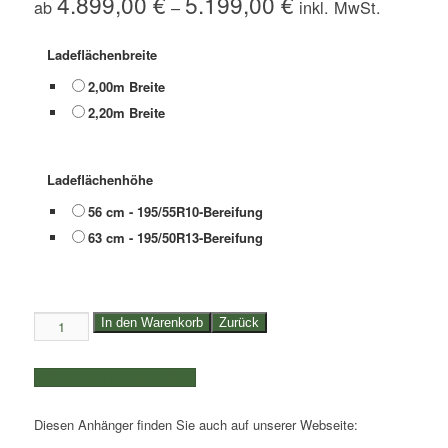
4.899,00
€
5.199,00
€
ab
–
Ladeflächenbreite
2,00m Breite
2,20m Breite
Ladeflächenhöhe
56 cm - 195/55R10-Bereifung
63 cm - 195/50R13-Bereifung
3,5to.
In den Warenkorb
Zurück
Eduard
Hochlader
weitere Produkte auswählen
Tridemachser
|
Diesen Anhänger finden Sie auch auf unserer Webseite:
Länge
der