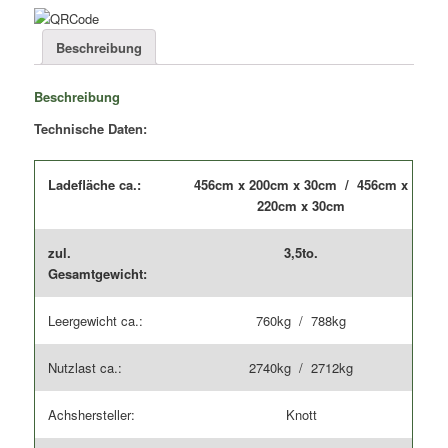
Ladefläche:
4,56m
Beschreibung
|
Breite
Beschreibung
der
Ladefläche:
Technische Daten:
2,00m+2,20m
Menge
Ladefläche ca.:
456cm x 200cm x 30cm / 456cm x
220cm x 30cm
zul.
3,5to.
Gesamtgewicht:
Leergewicht ca.:
760kg / 788kg
Nutzlast ca.:
2740kg / 2712kg
Achshersteller:
Knott