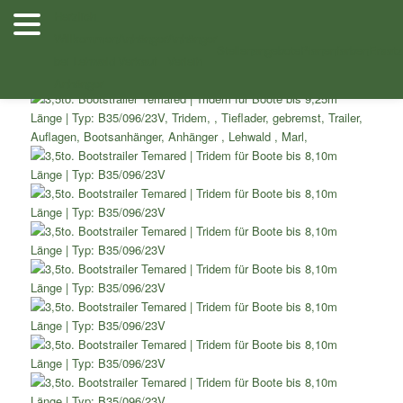
Zum
Herzlich
Inhalt
Willkommen
Anhänger
Anhänger
/
/
/ 3,5to. Bootstrailer
Shop
Bootstrailer
Sportboottrailer
In den Warenkorb
In den Warenkorb
In den Warenkorb
In den Warenkorb
In den Warenkorb
wechseln
Stellenangebote
Planenfarben
Ersatz
bei Lehwald
Verkauf
Verleih
Temared Tridem für Boote bis 8,10m Länge Typ: B35/096/23V
Anhänger