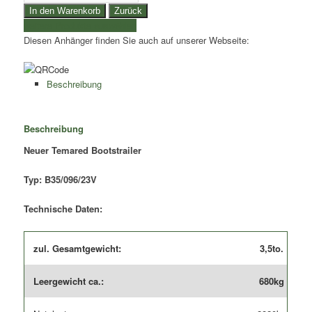
Bootstrailer
In den Warenkorb
Zurück
Temared
weitere Produkte auswählen
|
Diesen Anhänger finden Sie auch auf unserer Webseite:
Tridem
für
Boote
Beschreibung
bis
8,10m
Länge
Beschreibung
|
Neuer Temared Bootstrailer
Typ:
B35/096/23V
Menge
Typ: B35/096/23V
Technische Daten:
zul. Gesamtgewicht:
3,5to.
Leergewicht ca.:
680kg