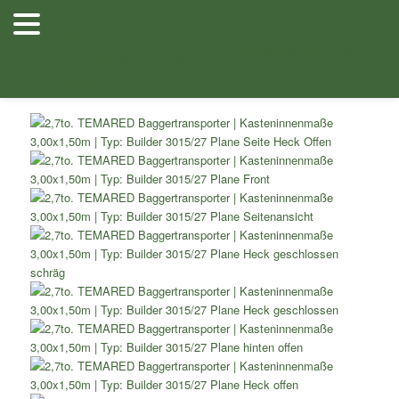
Zum
Herzlich
Inhalt
Willkommen
Anhänger
Anhänger
Shop
/
Baumaschinentransporter
/ 2,7to. TEMARED
wechseln
Stellenangebote
Planenfarben
Ersatz
bei Lehwald
Verkauf
Verleih
Baggertransporter Kasteninnenmaße 3,00×1,50m Typ: Builder
3015/27 Plane
Anhänger