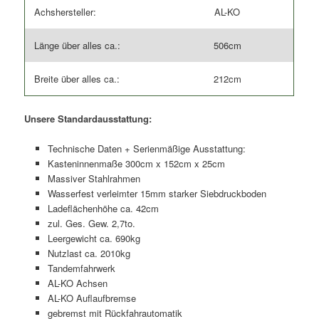
Achshersteller:
AL-KO
Länge über alles ca.:
506cm
Breite über alles ca.:
212cm
Unsere Standardausstattung:
Technische Daten + Serienmäßige Ausstattung:
Kasteninnenmaße 300cm x 152cm x 25cm
Massiver Stahlrahmen
Wasserfest verleimter 15mm starker Siebdruckboden
Ladeflächenhöhe ca. 42cm
zul. Ges. Gew. 2,7to.
Leergewicht ca. 690kg
Nutzlast ca. 2010kg
Tandemfahrwerk
AL-KO Achsen
AL-KO Auflaufbremse
gebremst mit Rückfahrautomatik