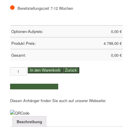
Bereitstellungszeit 7-12 Wochen
Optionen-Aufpreis:
0,00
€
Produkt Preis:
4.799,00
€
Gesamt:
0,00
€
2,7to.
In den Warenkorb
Zurück
TEMARED
Baggertransporter
weitere Produkte auswählen
|
Kasteninnenmaße
Diesen Anhänger finden Sie auch auf unserer Webseite:
3,00x1,50m
|
Typ:
Builder
Beschreibung
3015/27
Plane