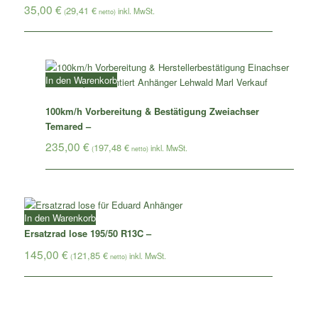
35,00
€
29,41
€
(
netto)
In den Warenkorb
100km/h Vorbereitung & Bestätigung Zweiachser
Temared –
235,00
€
197,48
€
(
netto)
In den Warenkorb
Ersatzrad lose 195/50 R13C –
145,00
€
121,85
€
(
netto)