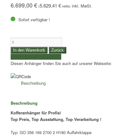
6.699,00
€
5.629,41
€
(
netto)
Sofort verfügbar !
2,7to.
SARIS
In den Warenkorb
Zurück
Kofferanhänger
weitere Produkte auswählen
Klappe
Diesen Anhänger finden Sie auch auf unserer Webseite:
|
Kasteninnenmaße
3,56x1,69x1,80m
Beschreibung
|
Typ:
GO
Beschreibung
356
Kofferanhänger für Profis!
169
Top Preis, Top Ausstattung, Top Verarbeitung !
2700
2
H180
Typ: GO 356 169 2700 2 H180 Auffahrklappe
Ü