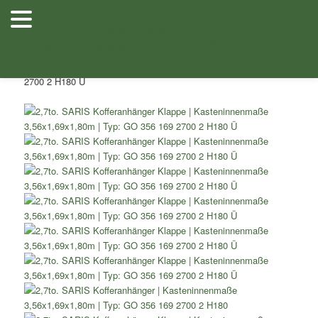
Zum
Herzlich
Inhalt
Willkommen
Anhänger
Anhänger
/
/
Shop
Kofferanhänger / Deckelanhänger
Zweiachser
wechseln
Stellenangebote
Planenfarben
Ersatz
bei Lehwald
Verkauf
Verleih
/ 2,7to. SARIS Kofferanhänger
Kofferanhänger / Deckelanhänger
Anhänger
Klappe Kasteninnenmaße 3,56×1,69×1,80m Typ: GO 356 169
2700 2 H180 Ü