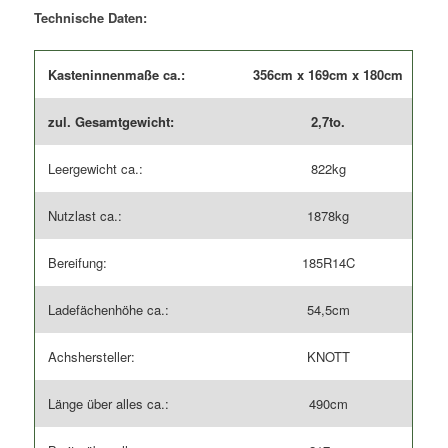
Menge
Technische Daten:
Kasteninnenmaße ca.:
356cm x 169cm x 180cm
zul. Gesamtgewicht:
2,7to.
Leergewicht ca.:
822kg
Nutzlast ca.:
1878kg
Bereifung:
185R14C
Ladefächenhöhe ca.:
54,5cm
Achshersteller:
KNOTT
Länge über alles ca.:
490cm