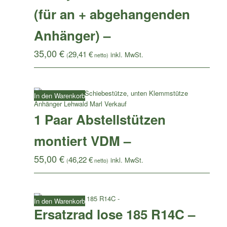
(für an + abgehangenden
Anhänger) –
35,00
€
29,41
€
(
netto)
In den Warenkorb
1 Paar Abstellstützen
montiert VDM –
55,00
€
46,22
€
(
netto)
In den Warenkorb
Ersatzrad lose 185 R14C –