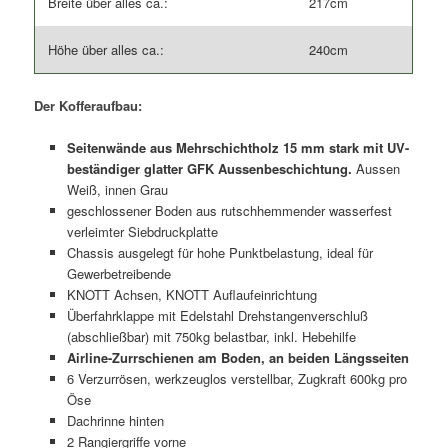
Breite über alles ca.:
217cm
Höhe über alles ca.:
240cm
Der Kofferaufbau:
Seitenwände aus Mehrschichtholz 15 mm stark mit UV-
beständiger glatter GFK Aussenbeschichtung.
Aussen
Weiß, innen Grau
geschlossener Boden aus rutschhemmender wasserfest
verleimter Siebdruckplatte
Chassis ausgelegt für hohe Punktbelastung, ideal für
Gewerbetreibende
KNOTT Achsen, KNOTT Auflaufeinrichtung
Überfahrklappe mit Edelstahl Drehstangenverschluß
(abschließbar) mit 750kg belastbar, inkl. Hebehilfe
Airline-Zurrschienen am Boden, an beiden Längsseiten
6 Verzurrösen, werkzeuglos verstellbar, Zugkraft 600kg pro
Öse
Dachrinne hinten
2 Rangiergriffe vorne