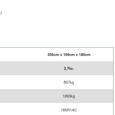
!
356cm x 169cm x 180cm
2,7to.
807kg
1893kg
185R14C