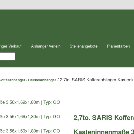
nger Verkauf
Anhänger Verleih
Stellenangebote
Planenfarben
/ 2,7to. SARIS Kofferanhänger Kaste
Kofferanhänger / Deckelanhänger
2,7to. SARIS Koffe
Kasteninnenmaße 3