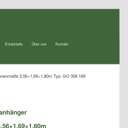
Ersatzteile
Über uns
Kontakt
ninnenmaße 3,56×1,69×1,80m Typ: GO 356 169
ranhänger
,56×1,69×1,80m