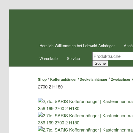
Zum
Inhalt
wechseln
Hauptmenü
Herzlich Willkommen bei Lehwald Anhänger
Anhä
Products
Warenkorb
Service
search
Suche
/
/
Shop
Kofferanhänger / Deckelanhänger
Zweiachser 
2700 2 H180