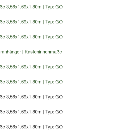
2700
2
H180
Menge