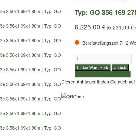
Typ: GO 356 169 27
6.225,00
€
5.231,09
€
(
n
Bereitstellungszeit 7-12 W
2,7to.
SARIS
In den Warenkorb
Zurück
Kofferanhänger
weitere Produkte auswählen
|
Diesen Anhänger finden Sie auch auf
Kasteninnenmaße
3,56x1,69x1,80m
|
Typ:
GO
356
169