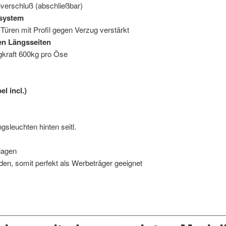
nverschluß (abschließbar)
zsystem
 Türen mit Profil gegen Verzug verstärkt
en Längsseiten
gkraft 600kg pro Öse
l incl.)
sleuchten hinten seitl.
rlagen
den, somit perfekt als Werbeträger geeignet