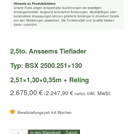
Hinweis zu Produktbildern
Unsere Fotos zeigen beispielhafte Ausführungen der jeweiligen
Anhängermodelle. Aufgrund technischer Änderungen, Modellpflegen oder
konstruktiver Anpassungen können gelieferte Anhänger in einzelnen Details
von den Abbildungen abweichen. Die Funktionalität und Qualität bleiben
davon unberührt.
2,5to. Anssems Tieflader
Typ: BSX 2500.251×130
2,51×1,30×0,35m + Reling
2.675,00
€
2.247,90
€
(
netto)
Bereitstellungszeit 4-6 Wochen
2,5to.
In den Warenkorb
Zurück