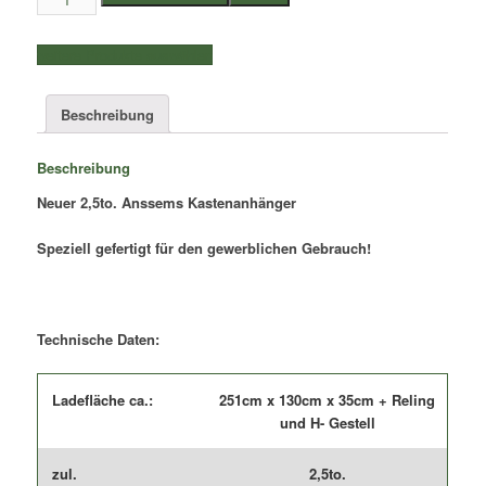
Anssems
Tieflader
weitere Produkte auswählen
|
Typ:
BSX
Beschreibung
2500.251x130
|
Beschreibung
2,51×1,30×0,35m
+
Neuer 2,5to. Anssems Kastenanhänger
Reling
Menge
Speziell gefertigt für den gewerblichen Gebrauch!
Technische Daten:
Ladefläche ca.:
251cm x 130cm x 35cm + Reling
und H- Gestell
zul.
2,5to.