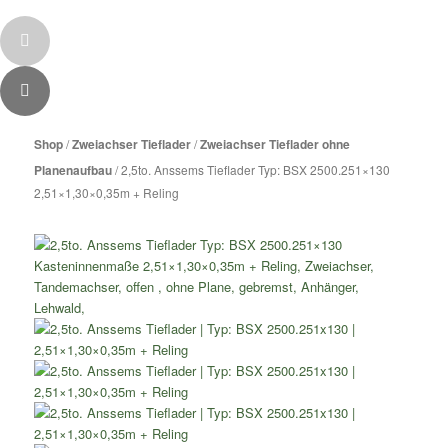
Zum
Inhalt
Shop
/
Zweiachser Tieflader
/
Zweiachser Tieflader ohne
wechseln
Planenaufbau
/ 2,5to. Anssems Tieflader Typ: BSX 2500.251×130
2,51×1,30×0,35m + Reling