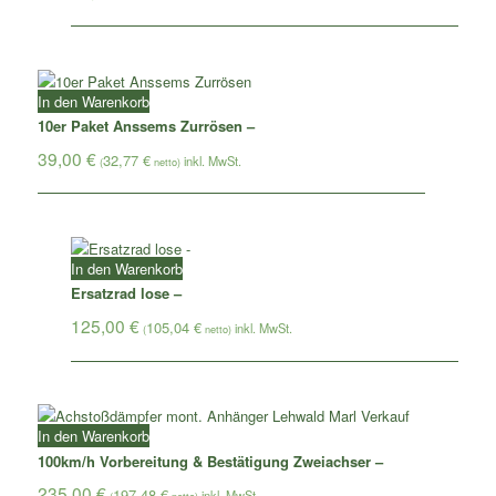
In den Warenkorb
10er Paket Anssems Zurrösen –
39,00
€
32,77
€
(
netto)
In den Warenkorb
Ersatzrad lose –
125,00
€
105,04
€
(
netto)
In den Warenkorb
100km/h Vorbereitung & Bestätigung Zweiachser –
235,00
€
197,48
€