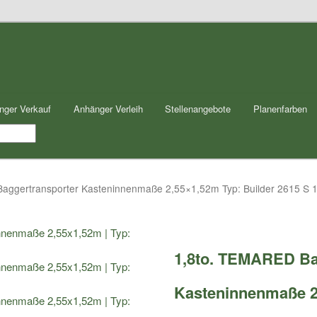
nger Verkauf
Anhänger Verleih
Stellenangebote
Planenfarben
aggertransporter Kasteninnenmaße 2,55×1,52m Typ: Builder 2615 S 1
1,8to. TEMARED Ba
Kasteninnenmaße 2