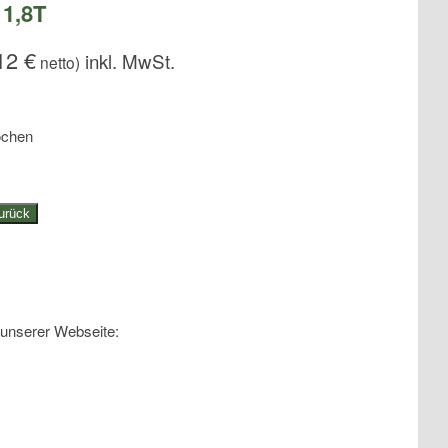
 1,8T
,12
€
netto)
ochen
urück
 unserer Webseite: