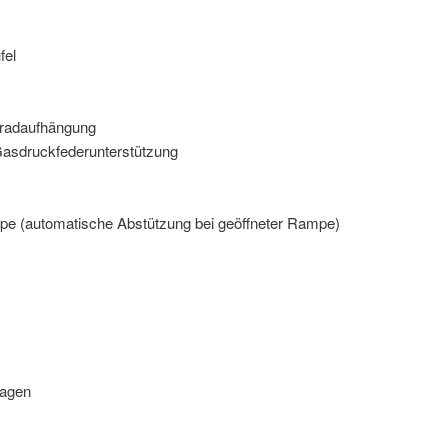
fel
lradaufhängung
Gasdruckfederunterstützung
ampe (automatische Abstützung bei geöffneter Rampe)
lagen