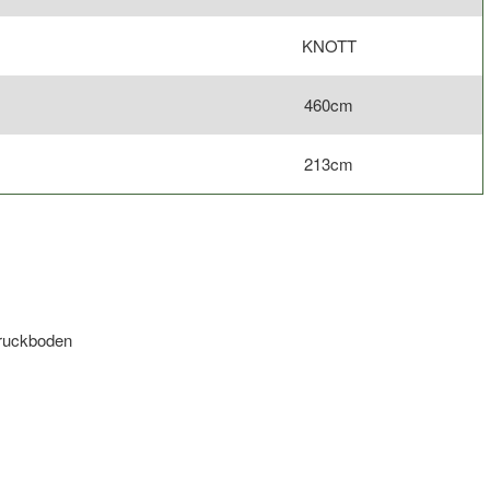
KNOTT
460cm
213cm
druckboden