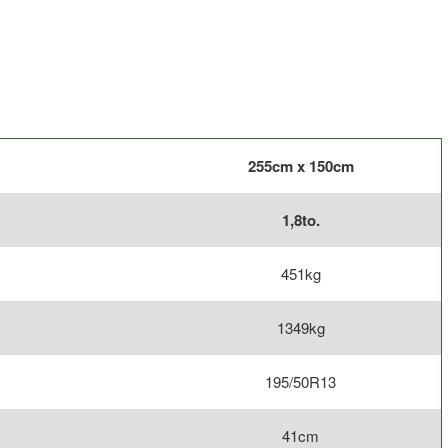
255cm x 150cm
1,8to.
451kg
1349kg
195/50R13
41cm