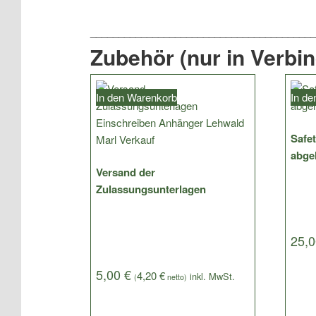
Zubehör (nur in Verbi
In den Warenkorb
In d
Safet
abge
Versand der
Zulassungsunterlagen
25,
5,00
€
4,20
€
(
netto)