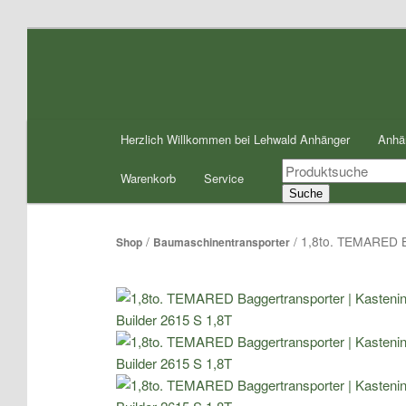
Zum
Inhalt
wechseln
Hauptmenü
Herzlich Willkommen bei Lehwald Anhänger
Anhä
Products
Warenkorb
Service
search
Suche
/
/ 1,8to. TEMARED B
Shop
Baumaschinentransporter