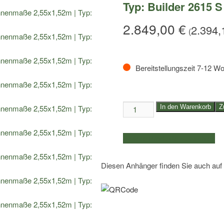
Typ: Builder 2615 S
2.849,00
€
2.394
(
Bereitstellungszeit 7-12 W
1,8to.
In den Warenkorb
Z
TEMARED
Baggertransporter
weitere Produkte auswählen
|
Kasteninnenmaße
Diesen Anhänger finden Sie auch auf
2,55x1,52m
|
Typ:
Builder
2615