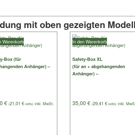
ndung mit oben gezeigten Modell
en Warenkorb
In den Warenkorb
y-Box (für
Safety-Box XL
hangenden Anhänger) –
(für an + abgehangenden
Anhänger) –
00
€
35,00
€
21,01
€
29,41
€
(
netto)
(
netto)