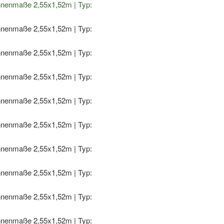
S
1,8T
Menge