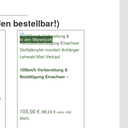
en bestellbar!)
In den Warenkorb
100km/h Vorbereitung &
Bestätigung Einachser –
105,00
€
88,24
€
(
netto)