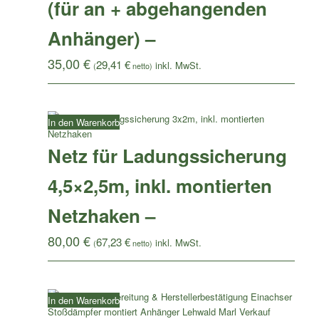
(für an + abgehangenden
Anhänger) –
35,00
€
29,41
€
(
netto)
In den Warenkorb
Netz für Ladungssicherung
4,5×2,5m, inkl. montierten
Netzhaken –
80,00
€
67,23
€
(
netto)
In den Warenkorb