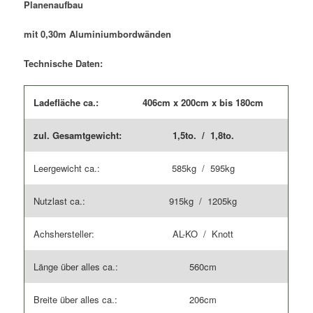
Planenaufbau
Menge
mit 0,30m Aluminiumbordwänden
Technische Daten:
Ladefläche ca.:
406cm x 200cm x bis 180cm
zul. Gesamtgewicht:
1,5to. / 1,8to.
Leergewicht ca.:
585kg / 595kg
Nutzlast ca.:
915kg / 1205kg
Achshersteller:
AL-KO / Knott
Länge über alles ca.:
560cm
Breite über alles ca.:
206cm