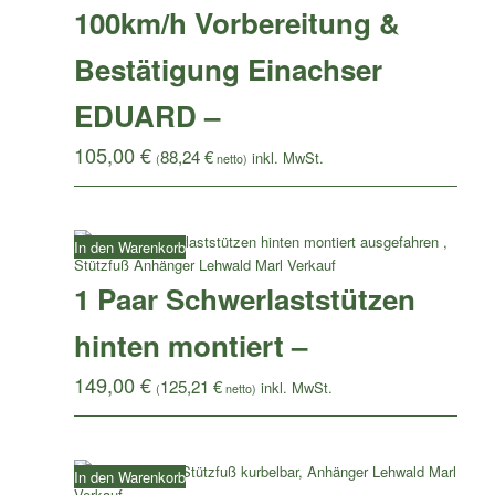
100km/h Vorbereitung &
Bestätigung Einachser
EDUARD –
105,00
€
88,24
€
(
netto)
In den Warenkorb
1 Paar Schwerlaststützen
hinten montiert –
149,00
€
125,21
€
(
netto)
In den Warenkorb