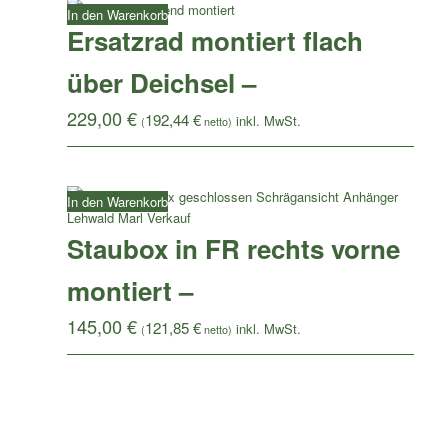
In den Warenkorb
Ersatzrad montiert flach
über Deichsel –
229,00
€
192,44
€
(
netto)
In den Warenkorb
Staubox in FR rechts vorne
montiert –
145,00
€
121,85
€
(
netto)