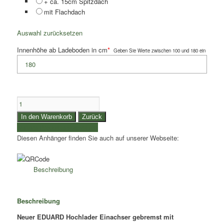
+ ca. 15cm Spitzdach
mit Flachdach
Auswahl zurücksetzen
Innenhöhe ab Ladeboden in cm
*
Geben Sie Werte zwischen 100 und 180 ein
1,5to.
+
In den Warenkorb
Zurück
1,8to.
weitere Produkte auswählen
Eduard
Diesen Anhänger finden Sie auch auf unserer Webseite:
Hochlader
|
gebremst
Beschreibung
mit
Plane
|
Beschreibung
Kasteninnenmaße
Neuer EDUARD Hochlader Einachser gebremst mit
4,06x2,00x0,30m