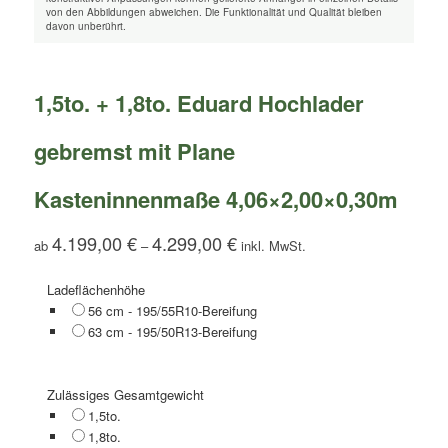
von den Abbildungen abweichen. Die Funktionalität und Qualität bleiben
davon unberührt.
1,5to. + 1,8to. Eduard Hochlader
gebremst mit Plane
Kasteninnenmaße 4,06×2,00×0,30m
4.199,00
€
4.299,00
€
ab
–
Ladeflächenhöhe
56 cm - 195/55R10-Bereifung
63 cm - 195/50R13-Bereifung
Zulässiges Gesamtgewicht
1,5to.
1,8to.