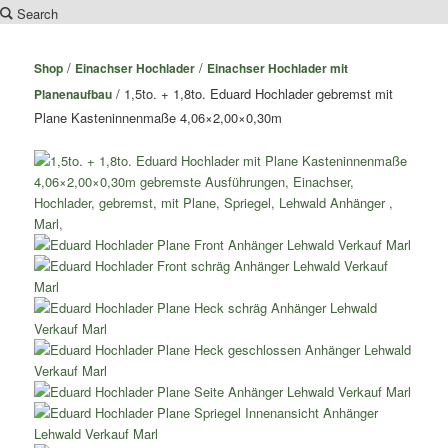
Search
Zum
Inhalt
/
/
Shop
Einachser Hochlader
Einachser Hochlader mit
wechseln
/ 1,5to. + 1,8to. Eduard Hochlader gebremst mit
Planenaufbau
Plane Kasteninnenmaße 4,06×2,00×0,30m