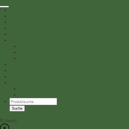
Herzlich Willkommen bei Lehwald Anhänger
Anhänger Verkauf
Anhänger Verleih
Stellenangebote
Planenfarben
Ersatzteile
Beleuchtung, Kabel, Stecker, Adapter
Ladungssicherung, Diebstahlsicherungen
Stützen, Stützräder, Klemmschellen
Über uns
Kontakt
Warenkorb
Service
Betriebsanleitungen
FAQ
Products
search
Suche
Search